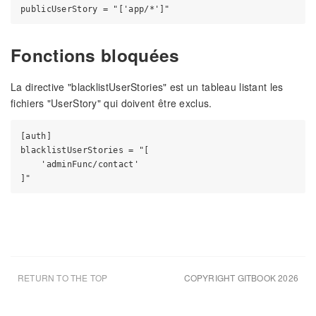
Fonctions bloquées
La directive "blacklistUserStories" est un tableau listant les
fichiers "UserStory" qui doivent être exclus.
[auth]

blacklistUserStories = "[

    'adminFunc/contact'

RETURN TO THE TOP
COPYRIGHT GITBOOK 2026