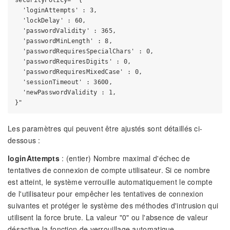
securityPolicy= "{

  'loginAttempts' : 3,

  'lockDelay' : 60,

  'passwordValidity' : 365,

  'passwordMinLength' : 8,

  'passwordRequiresSpecialChars' : 0,

  'passwordRequiresDigits' : 0,

  'passwordRequiresMixedCase' : 0,

  'sessionTimeout' : 3600,

  'newPasswordValidity : 1,

Les paramètres qui peuvent être ajustés sont détaillés ci-
dessous :
loginAttempts
: (entier) Nombre maximal d'échec de
tentatives de connexion de compte utilisateur. Si ce nombre
est atteint, le système verrouille automatiquement le compte
de l'utilisateur pour empêcher les tentatives de connexion
suivantes et protéger le système des méthodes d'intrusion qui
utilisent la force brute. La valeur "0" ou l'absence de valeur
désactive la fonction de verrouillage automatique.