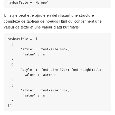
Un style peut être ajouté en définissant une structure
complexe de tableau de noeuds Html qui contiennent une
valeur de texte et une valeur d'attribut "style" :
navbarTitle = "[

  {

       'style' : 'font-size:44px;',

        'value' : 'm'

  },

  {

       'style' : 'font-size:32px; font-weight:bold;',

        'value' : 'aarch R'

  },

  {

       'style' : 'font-size:44px;',

        'value' : 'm'

  }
