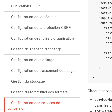
    'servic
Publication HTTP
    'softwa
    'softwa
Configuration de la sécurité
    'inputF
    'output
Configuration de la protection CSRF
      'fmt/9
        'ex
Configuration des rôles d'organisation
        'fi
        'op
      },

Gestion de l'espace d'échange
      'fmt/1
        'ex
Configuration du stockage
      }

    }

Configuration du classement des Logs
  }

Gestion du stockage
Chaque service
Gestion du référentiel des formats
serviceN
Configuration des services de
dans les 
conversion
software