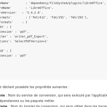
eName'         : 'dependency/fileSystem/plugins/libreOffice',

reName'        : 'LibreOffice',

reVersion'   : '5.4.2.0',

ormats'        : ['fmt/412', 'fmt/291', 'fmt/293'],

Formats'     : {

5' : {

tension' : 'pdf',

lter' : 'writer_pdf_Export',

tions': 'SelectPdfVersion=1'

8' : {

tension' : 'pdf'

 déclaré possède les propriétés suivantes :
ame
: Nom du service de conversion, qui sera exécuté par l'application
dépendances ou les paquets métier.
Name
: Nom du logiciel de conversion, qui sera utilisé dans les traces