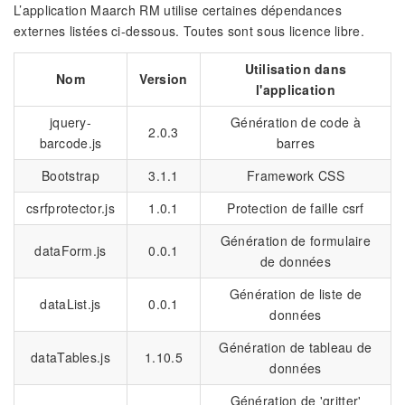
L’application Maarch RM utilise certaines dépendances
externes listées ci-dessous. Toutes sont sous licence libre.
Utilisation dans
Nom
Version
l'application
jquery-
Génération de code à
2.0.3
barcode.js
barres
Bootstrap
3.1.1
Framework CSS
csrfprotector.js
1.0.1
Protection de faille csrf
Génération de formulaire
dataForm.js
0.0.1
de données
Génération de liste de
dataList.js
0.0.1
données
Génération de tableau de
dataTables.js
1.10.5
données
Génération de 'gritter'