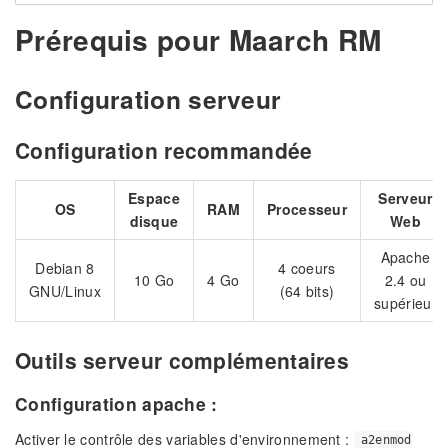
Prérequis pour Maarch RM
Configuration serveur
Configuration recommandée
Espace
Serveur
OS
RAM
Processeur
disque
Web
Apache
Debian 8
4 coeurs
10 Go
4 Go
2.4 ou
GNU/Linux
(64 bits)
supérieur
Outils serveur complémentaires
Configuration apache :
Activer le contrôle des variables d'environnement :
a2enmod