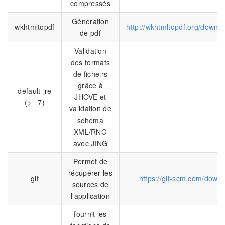
compressés
Génération
wkhtmltopdf
http://wkhtmltopdf.org/downl
de pdf
Validation
des formats
de ficheirs
grâce à
default-jre
JHOVE et
(>= 7)
validation de
schema
XML/RNG
avec JING
Permet de
récupérer les
git
https://git-scm.com/down
sources de
l'application
fournit les