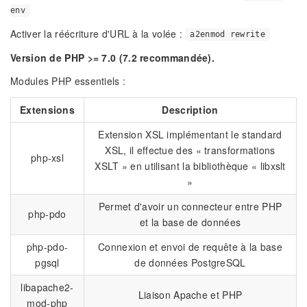
env
Activer la réécriture d'URL à la volée :
a2enmod rewrite
Version de PHP >= 7.0 (7.2 recommandée).
Modules PHP essentiels :
Extensions
Description
Extension XSL implémentant le standard
XSL, il effectue des « transformations
php-xsl
XSLT » en utilisant la bibliothèque « libxslt
»
Permet d'avoir un connecteur entre PHP
php-pdo
et la base de données
php-pdo-
Connexion et envoi de requête à la base
pgsql
de données PostgreSQL
libapache2-
Liaison Apache et PHP
mod-php