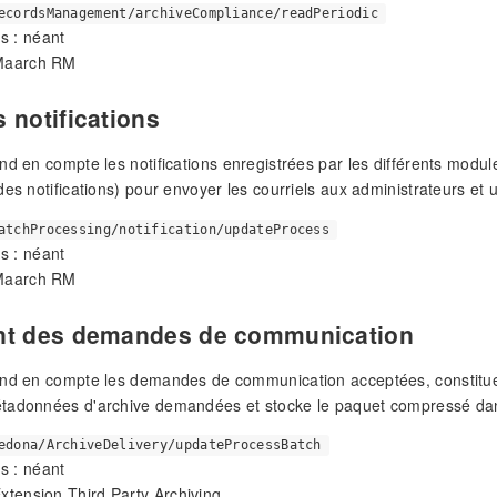
ecordsManagement/archiveCompliance/readPeriodic
s : néant
 Maarch RM
 notifications
d en compte les notifications enregistrées par les différents modules 
es notifications) pour envoyer les courriels aux administrateurs et ut
atchProcessing/notification/updateProcess
s : néant
 Maarch RM
nt des demandes de communication
end en compte les demandes de communication acceptées, constitue
tadonnées d'archive demandées et stocke le paquet compressé dan
edona/ArchiveDelivery/updateProcessBatch
s : néant
Extension Third Party Archiving