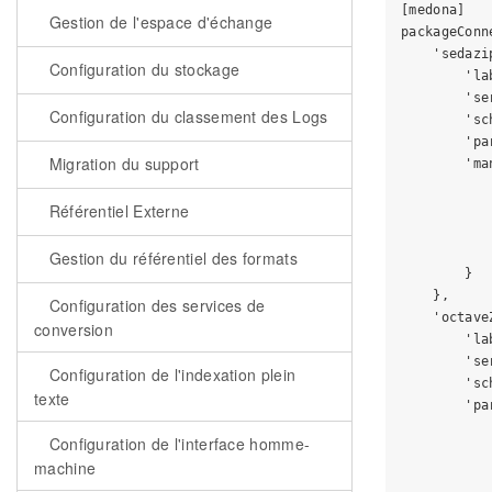
[medona]

Gestion de l'espace d'échange
packageConn
    'sedazip
Configuration du stockage
        'la
        'se
Configuration du classement des Logs
        'sc
        'pa
Migration du support
        'ma
           
           
Référentiel Externe
           
           
Gestion du référentiel des formats
        }

    },

Configuration des services de
    'octave
conversion
        'la
        'se
Configuration de l'indexation plein
        'sc
texte
        'pa
           
Configuration de l'interface homme-
           
machine
           