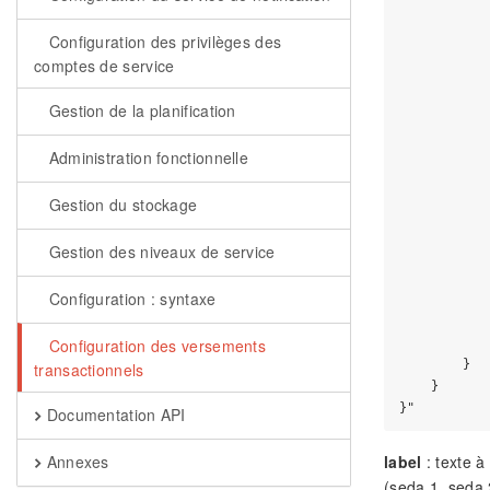
           
           
Configuration des privilèges des
           
comptes de service
            
           
Gestion de la planification
           
           
Administration fonctionnelle
           
           
Gestion du stockage
            
           
Gestion des niveaux de service
           
           
Configuration : syntaxe
           
           
            
Configuration des versements
        }

transactionnels
    }

Documentation API
Annexes
label
: texte à
(seda 1, seda