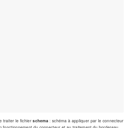
 traiter le fichier
schema
: schéma à appliquer par le connecteur
 fonctionnement du connecteur et au traitement du bordereau