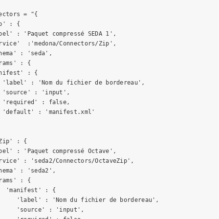
ectors = "{

' : {

bel' : 'Paquet compressé SEDA 1',

rvice'  :'medona/Connectors/Zip',

hema' : 'seda',

rams' : {

nifest' : {

 'label' : 'Nom du fichier de bordereau',

 'source' : 'input',

 'required' : false,

 'default' : 'manifest.xml'

Zip' : {

bel' : 'Paquet compressé Octave',

rvice' : 'seda2/Connectors/OctaveZip',

hema' : 'seda2',

rams' : {

  'manifest' : {

     'label' : 'Nom du fichier de bordereau',

     'source' : 'input',
