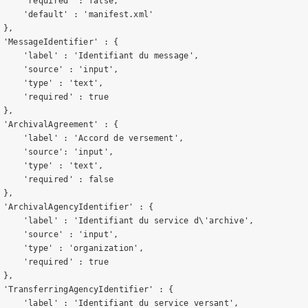
     'required' : false,

     'default' : 'manifest.xml'

},

 'MessageIdentifier' : {

     'label' : 'Identifiant du message',

     'source' : 'input',

     'type' : 'text',

     'required' : true

},

 'ArchivalAgreement' : {

     'label' : 'Accord de versement',

     'source': 'input',

     'type' : 'text',

     'required' : false

},

 'ArchivalAgencyIdentifier' : {

     'label' : 'Identifiant du service d\'archive',

     'source' : 'input',

     'type' : 'organization',

     'required' : true

},

 'TransferringAgencyIdentifier' : {

     'label' : 'Identifiant du service versant',
