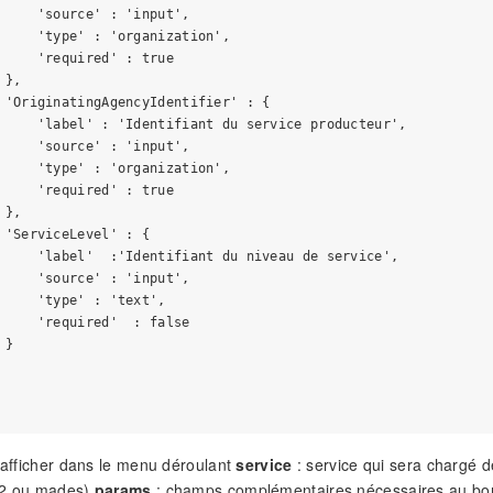
     'source' : 'input',

     'type' : 'organization',

     'required' : true

},

 'OriginatingAgencyIdentifier' : {

     'label' : 'Identifiant du service producteur',

     'source' : 'input',

     'type' : 'organization',

     'required' : true

},

 'ServiceLevel' : {

     'label'  :'Identifiant du niveau de service',

     'source' : 'input',

     'type' : 'text',

     'required'  : false

}

 afficher dans le menu déroulant
service
: service qui sera chargé de
 2 ou mades)
params
: champs complémentaires nécessaires au bon