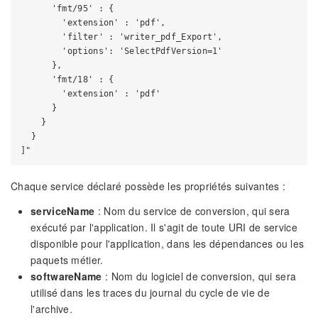
      'fmt/95' : {

        'extension' : 'pdf',

        'filter' : 'writer_pdf_Export',

        'options': 'SelectPdfVersion=1'

      },

      'fmt/18' : {

        'extension' : 'pdf'

      }

    }

  }

Chaque service déclaré possède les propriétés suivantes :
serviceName
: Nom du service de conversion, qui sera
exécuté par l'application. Il s'agit de toute URI de service
disponible pour l'application, dans les dépendances ou les
paquets métier.
softwareName
: Nom du logiciel de conversion, qui sera
utilisé dans les traces du journal du cycle de vie de
l'archive.