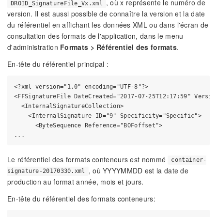
, où x représente le numéro de
DROID_SignatureFile_Vx.xml
version. Il est aussi possible de connaître la version et la date
du référentiel en affichant les données XML ou dans l'écran de
consultation des formats de l'application, dans le menu
d'administration
Formats > Référentiel des formats
.
En-tête du référentiel principal :
<?xml version="1.0" encoding="UTF-8"?>

<FFSignatureFile DateCreated="2017-07-25T12:17:59" Versio
  <InternalSignatureCollection>

    <InternalSignature ID="9" Specificity="Specific">

      <ByteSequence Reference="BOFoffset">

Le référentiel des formats conteneurs est nommé
container-
, où YYYYMMDD est la date de
signature-20170330.xml
production au format année, mois et jours.
En-tête du référentiel des formats conteneurs: