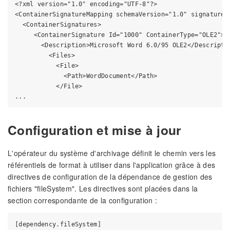
<?xml version="1.0" encoding="UTF-8"?>

<ContainerSignatureMapping schemaVersion="1.0" signatureVe
  <ContainerSignatures>

     <ContainerSignature Id="1000" ContainerType="OLE2">

       <Description>Microsoft Word 6.0/95 OLE2</Descriptio
         <Files>

           <File>

             <Path>WordDocument</Path>

           </File>

Configuration et mise à jour
L'opérateur du système d'archivage définit le chemin vers les
référentiels de format à utiliser dans l'application grâce à des
directives de configuration de la dépendance de gestion des
fichiers "fileSystem". Les directives sont placées dans la
section correspondante de la configuration :
[dependency.fileSystem]
