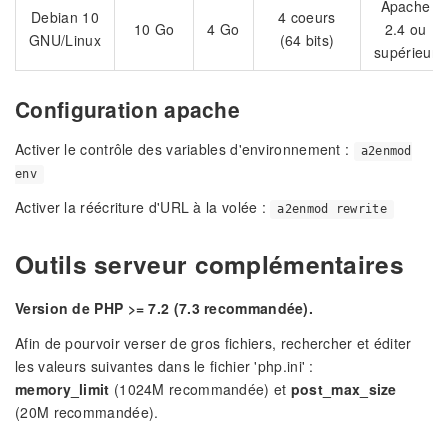
Apache
Debian 10
4 coeurs
10 Go
4 Go
2.4 ou
GNU/Linux
(64 bits)
supérieur
Configuration apache
Activer le contrôle des variables d'environnement :
a2enmod
env
Activer la réécriture d'URL à la volée :
a2enmod rewrite
Outils serveur complémentaires
Version de PHP >= 7.2 (7.3 recommandée).
Afin de pourvoir verser de gros fichiers, rechercher et éditer
les valeurs suivantes dans le fichier 'php.ini' :
memory_limit
(1024M recommandée) et
post_max_size
(20M recommandée).