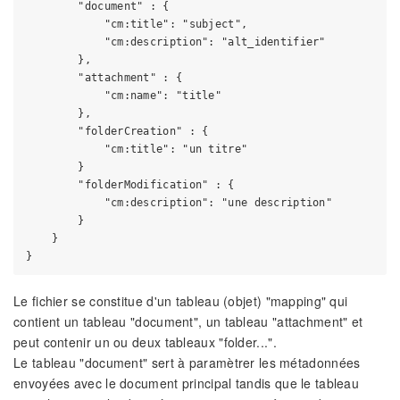
        "document" : {

            "cm:title": "subject",

            "cm:description": "alt_identifier"

        },

        "attachment" : {

            "cm:name": "title"

        },

        "folderCreation" : {

            "cm:title": "un titre"

        }

        "folderModification" : {

            "cm:description": "une description"

        }

    }

Le fichier se constitue d'un tableau (objet) "mapping" qui
contient un tableau "document", un tableau "attachment" et
peut contenir un ou deux tableaux "folder...".
Le tableau "document" sert à paramètrer les métadonnées
envoyées avec le document principal tandis que le tableau