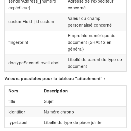
senderAddress_[numéro
Adresse de l'expéditeur
expéditeur]
concerné
Valeur du champ
customField_[id custom]
personnalisé concerné
Empreinte numérique du
fingerprint
document (SHA512 en
général)
Libellé du parent du type de
doctypeSecondLevelLabel
document
Valeurs possibles pour la tableau "attachment" :
Nom
Description
title
Sujet
identifier
Numéro chrono
typeLabel
Libellé du type de pièce jointe