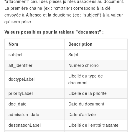
"attachment" celui des pièces jointes associées au document.
La première chaine (ex : "cm:title") correspond à la clé
envoyée à Alfresco et la deuxième (ex : "subject") à la valeur
qui sera prise.
Valeurs possibles pour la tableau "document" :
Nom
Description
subject
Sujet
alt_identifier
Numéro chrono
Libellé du type de
doctypeLabel
document
priorityLabel
Libellé de la priorité
doc_date
Date du document
admission_date
Date d'arrivée
destinationLabel
Libellé de l'entité traitante