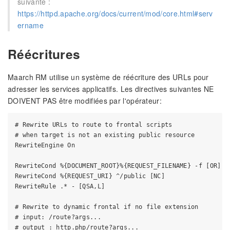
suivante :
https://httpd.apache.org/docs/current/mod/core.html#serv
ername
Réécritures
Maarch RM utilise un système de réécriture des URLs pour
adresser les services applicatifs. Les directives suivantes NE
DOIVENT PAS être modifiées par l'opérateur:
# Rewrite URLs to route to frontal scripts

# when target is not an existing public resource

RewriteEngine On

RewriteCond %{DOCUMENT_ROOT}%{REQUEST_FILENAME} -f [OR]

RewriteCond %{REQUEST_URI} ^/public [NC]

RewriteRule .* - [QSA,L]

# Rewrite to dynamic frontal if no file extension

# input: /route?args...

# output : http.php/route?args...
