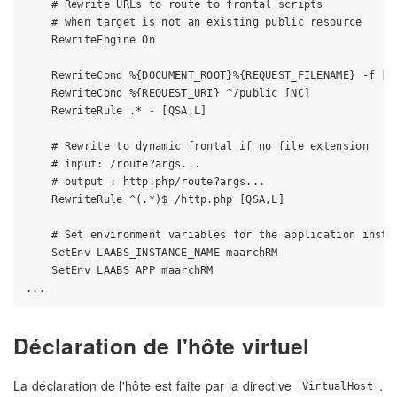
    # Rewrite URLs to route to frontal scripts

    # when target is not an existing public resource

    RewriteEngine On

    RewriteCond %{DOCUMENT_ROOT}%{REQUEST_FILENAME} -f [OR
    RewriteCond %{REQUEST_URI} ^/public [NC]

    RewriteRule .* - [QSA,L]

    # Rewrite to dynamic frontal if no file extension

    # input: /route?args...

    # output : http.php/route?args...

    RewriteRule ^(.*)$ /http.php [QSA,L]

    # Set environment variables for the application instan
    SetEnv LAABS_INSTANCE_NAME maarchRM

    SetEnv LAABS_APP maarchRM

Déclaration de l'hôte virtuel
La déclaration de l'hôte est faite par la directive
.
VirtualHost