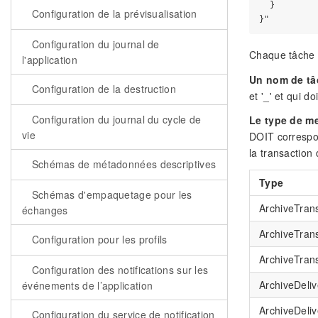
  }

Configuration de la prévisualisation
Configuration du journal de
Chaque tâche c
l'application
Un nom de tâ
Configuration de la destruction
et '_' et qui d
Configuration du journal du cycle de
Le type de m
vie
DOIT correspon
la transaction 
Schémas de métadonnées descriptives
Type
Schémas d'empaquetage pour les
ArchiveTran
échanges
ArchiveTran
Configuration pour les profils
ArchiveTran
Configuration des notifications sur les
ArchiveDeli
événements de l’application
ArchiveDeli
Configuration du service de notification