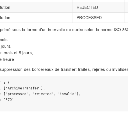
tution
REJECTED
tution
PROCESSED
xprimé sous la forme d'un intervalle de durée selon la norme ISO 86
mois,
 jours,
 mois et 5 jours,
e heure
uppression des bordereaux de transfert traités, rejetés ou invalid
 : {

: ['ArchiveTransfer'],

: ['processed', 'rejected', 'invalid'],

 'P7D'
