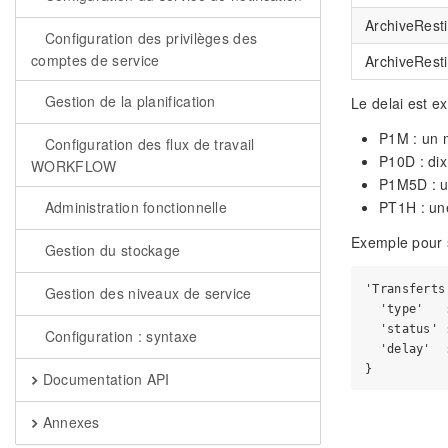
ArchiveResti
Configuration des privilèges des
comptes de service
ArchiveResti
Gestion de la planification
Le delai est e
P1M : un 
Configuration des flux de travail
P10D : dix
WORKFLOW
P1M5D : un
Administration fonctionnelle
PT1H : un
Exemple pour s
Gestion du stockage
'Transferts'
Gestion des niveaux de service
  'type'   
  'status' 
Configuration : syntaxe
  'delay'  :
Documentation API
Annexes