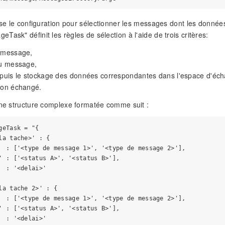
lise le configuration pour sélectionner les messages dont les données
Task" définit les règles de sélection à l'aide de trois critères:
u message,
du message,
epuis le stockage des données correspondantes dans l'espace d'écha
ion échangé.
une structure complexe formatée comme suit :
geTask = "{

la tache>' : {

  : ['<type de message 1>', '<type de message 2>'],

' : ['<status A>', '<status B>'],

  : '<delai>'

la tache 2>' : {

  : ['<type de message 1>', '<type de message 2>'],

' : ['<status A>', '<status B>'],

  : '<delai>'
