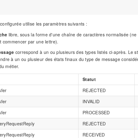
onfigurée utilise les paramètres suivants :
che
libre, sous la forme d'une chaîne de caractères normalisée (ne 
oit commencer par une lettre).
essage
correspond à un ou plusieurs des types listés ci-après. Le st
dre à un ou plusieur des états finaux du type de message considéré,
du métier.
Statut
sfer
REJECTED
sfer
INVALID
sfer
PROCESSED
veryRequestReply
REJECTED
veryRequestReply
RECEIVED