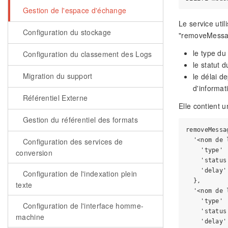
Gestion de l'espace d'échange
Le service uti
Configuration du stockage
"removeMessage
le type d
Configuration du classement des Logs
le statut 
Migration du support
le délai d
d'informat
Référentiel Externe
Elle contient 
Gestion du référentiel des formats
removeMessa
  '<nom de 
Configuration des services de
    'type' 
conversion
    'status
    'delay'
Configuration de l'indexation plein
  },

texte
  '<nom de 
    'type' 
Configuration de l'interface homme-
    'status
machine
    'delay'