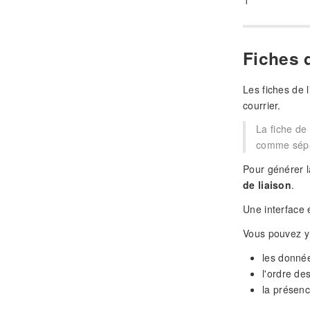
Fiches d
Les fiches de l
courrier.
La fiche de 
comme sépar
Pour générer la
de liaison
.
Une interface 
Vous pouvez y 
les donnée
l'ordre de
la présen