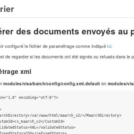
rier
rer des documents envoyés au p
oir configuré le fichier de paramétrage comme indiqué
ici
.
t de regarder si les documents ont été signés ou refusés dans le p
étrage xml
er
modules/visa/batch/config/config.xml.default
en
modules/vis
on="1.0" encoding="utf-8"?>



archDirectory>/var/www/html/maarch_v2/</MaarchDirectory>

stomId>cs_maarch_v2</CustomId>

lidatedStatus>VAL</validatedStatus>

fusedStatus>COU</refusedStatus>
