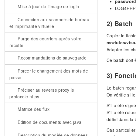
passwor
Mise à jour de l'image de login
LOG4PHP =
Connexion aux scanners de bureau
2) Batch
et imprimante virtuelle
Copier le fichi
Purge des courriers après votre
modules/visa
recette
Adapter les c
Recommandations de sauvegarde
Ce batch doit 
Forcer le changement des mots de
3) Fonct
passe
Le batch regar
Préciser au reverse proxy le
On vérifie si 
protocole https
S'il a été sign
Matrice des flux
S'il a été ref
défini dans la 
Edition de documents avec java
Cas particulie
Description du modèle de données