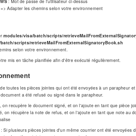
dWS
: Mot de passe de l'utilisateur ci-dessus
> Adapter les chemins selon votre environnement
er
modules/visa/batch/scripts/retrieveMailFromExternalSignato
/batch/scripts/retrieveMailFromExternalSignatoryBook.sh
hemins selon votre environnement.
être mis en tâche planifiée afin d'être exécuté régulièrement.
ionnement
de toutes les pièces jointes qui ont été envoyées à un parapheur et
le document a été refusé ou signé dans le parapheur.
é, on recupère le document signé, et on l'ajoute en tant que pièce joi
usé, on récupère la note de refus, et on l'ajoute en tant que note a
balise
r : Si plusieurs pièces jointes d'un même courrier ont été envoyées d