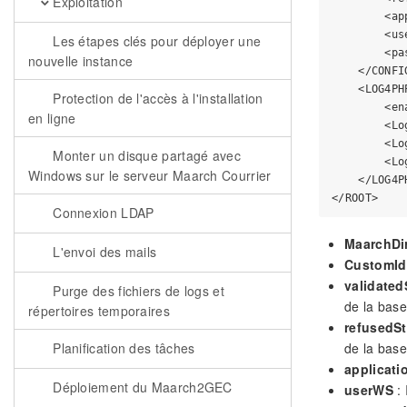
Exploitation
        <ap
        <us
Les étapes clés pour déployer une
        <pa
nouvelle instance
    </CONFIG
    <LOG4PHP
Protection de l'accès à l'installation
        <en
en ligne
        <Lo
        <Lo
Monter un disque partagé avec
        <Lo
Windows sur le serveur Maarch Courrier
    </LOG4PH
Connexion LDAP
MaarchDi
L'envoi des mails
CustomId
validated
Purge des fichiers de logs et
de la bas
répertoires temporaires
refusedS
de la bas
Planification des tâches
applicati
Déploiement du Maarch2GEC
userWS
: 