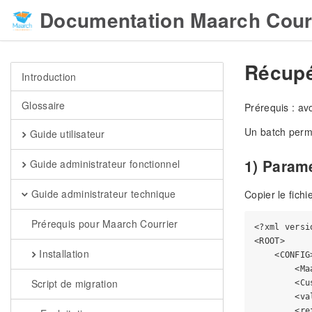
Documentation Maarch Cour
Récupé
Introduction
Glossaire
Prérequis : av
Un batch perme
Guide utilisateur
1) Param
Guide administrateur fonctionnel
Guide administrateur technique
Copier le fichi
Prérequis pour Maarch Courrier
<?xml versi
<ROOT>

Installation
    <CONFIG>
        <Ma
Script de migration
        <Cu
        <va
        <re