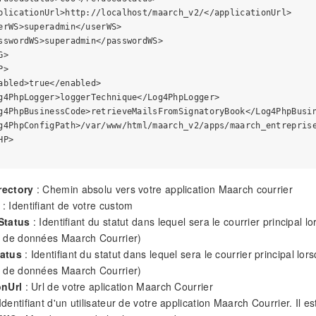
plicationUrl>http://localhost/maarch_v2/</applicationUrl>

erWS>superadmin</userWS>

sswordWS>superadmin</passwordWS>

>

>

abled>true</enabled>

g4PhpLogger>loggerTechnique</Log4PhpLogger>

g4PhpBusinessCode>retrieveMailsFromSignatoryBook</Log4PhpBusin
g4PhpConfigPath>/var/www/html/maarch_v2/apps/maarch_entreprise
P>

rectory
: Chemin absolu vers votre application Maarch courrier
: Identifiant de votre custom
Status
: Identifiant du statut dans lequel sera le courrier principal l
e de données Maarch Courrier)
tatus
: Identifiant du statut dans lequel sera le courrier principal lor
e de données Maarch Courrier)
onUrl
: Url de votre aplication Maarch Courrier
Identifiant d'un utilisateur de votre application Maarch Courrier. I