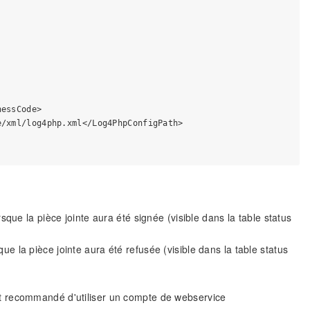
essCode>

/xml/log4php.xml</Log4PhpConfigPath>

orsque la pièce jointe aura été signée (visible dans la table status
sque la pièce jointe aura été refusée (visible dans la table status
l est recommandé d'utiliser un compte de webservice