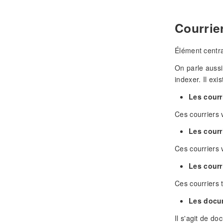
Courrie
Élément centra
On parle auss
indexer. Il ex
Les courr
Ces courriers v
Les courr
Ces courriers v
Les courr
Ces courriers t
Les docu
Il s'agit de d