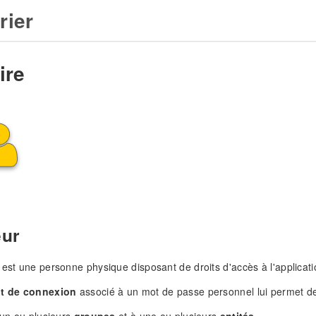
rier
ire
eur
est une personne physique disposant de droits d'accès à l'applicati
nt de connexion
associé à un mot de passe personnel lui permet de
à un ou plusieurs
groupes
et à une ou plusieurs
entités
.