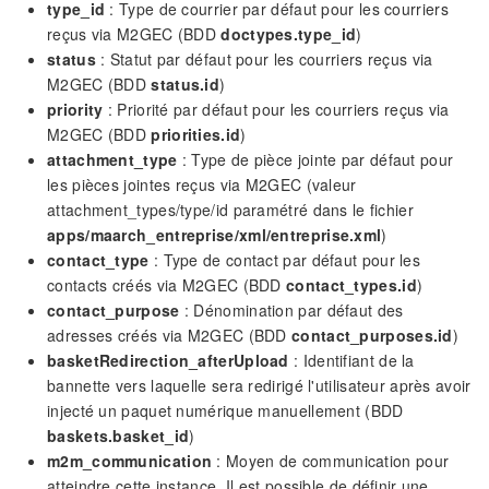
type_id
: Type de courrier par défaut pour les courriers
reçus via M2GEC (BDD
doctypes.type_id
)
status
: Statut par défaut pour les courriers reçus via
M2GEC (BDD
status.id
)
priority
: Priorité par défaut pour les courriers reçus via
M2GEC (BDD
priorities.id
)
attachment_type
: Type de pièce jointe par défaut pour
les pièces jointes reçus via M2GEC (valeur
attachment_types/type/id paramétré dans le fichier
apps/maarch_entreprise/xml/entreprise.xml
)
contact_type
: Type de contact par défaut pour les
contacts créés via M2GEC (BDD
contact_types.id
)
contact_purpose
: Dénomination par défaut des
adresses créés via M2GEC (BDD
contact_purposes.id
)
basketRedirection_afterUpload
: Identifiant de la
bannette vers laquelle sera redirigé l'utilisateur après avoir
injecté un paquet numérique manuellement (BDD
baskets.basket_id
)
m2m_communication
: Moyen de communication pour
atteindre cette instance. Il est possible de définir une