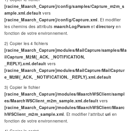
[racine_Maarch_Capture]/config/samples/Capture_m2m_s
ample.xml.default
vers
[racine_Maarch_Capture]/config/Capture.xml
. Et modifier
les chemins des attributs
maarchLogParam
et
directory
en
fonction de votre environnement.
2) Copier les 4 fichiers
[racine_Maarch_Capture]modules/MailCapture/samples/Ma
ilCapture_M2M{_ACK, _NOTIFICATION,
_REPLY}.xml.default
vers
[racine_Maarch_Capture]modules/MailCapture/MailCaptur
e_M2M{_ACK, _NOTIFICATION, _REPLY}.xml.default
3) Copier le fichier
[racine_Maarch_Capture]/modules/MaarchWSClient/sampl
es/MaarchWSClient_m2m_sample.xml.default
vers
[racine_Maarch_Capture]/modules/MaarchWSClient/Maarc
hWSClient_m2m_sample.xml
. Et modifier l'attribut
uri
en
fonction de votre environnement.