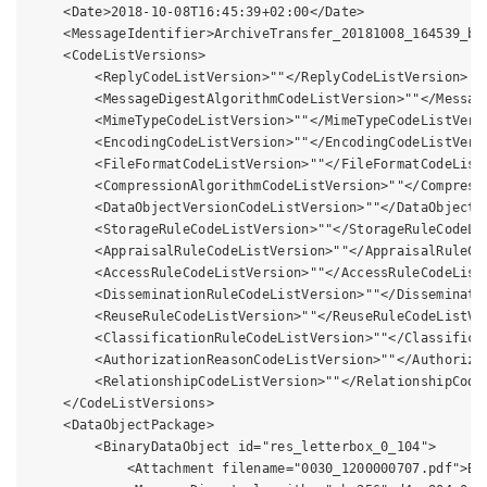
    <Date>2018-10-08T16:45:39+02:00</Date>

    <MessageIdentifier>ArchiveTransfer_20181008_164539_bbl
    <CodeListVersions>

        <ReplyCodeListVersion>""</ReplyCodeListVersion>

        <MessageDigestAlgorithmCodeListVersion>""</Message
        <MimeTypeCodeListVersion>""</MimeTypeCodeListVersi
        <EncodingCodeListVersion>""</EncodingCodeListVersi
        <FileFormatCodeListVersion>""</FileFormatCodeListV
        <CompressionAlgorithmCodeListVersion>""</Compressi
        <DataObjectVersionCodeListVersion>""</DataObjectVe
        <StorageRuleCodeListVersion>""</StorageRuleCodeLis
        <AppraisalRuleCodeListVersion>""</AppraisalRuleCod
        <AccessRuleCodeListVersion>""</AccessRuleCodeListV
        <DisseminationRuleCodeListVersion>""</Disseminatio
        <ReuseRuleCodeListVersion>""</ReuseRuleCodeListVer
        <ClassificationRuleCodeListVersion>""</Classificat
        <AuthorizationReasonCodeListVersion>""</Authorizat
        <RelationshipCodeListVersion>""</RelationshipCodeL
    </CodeListVersions>

    <DataObjectPackage>

        <BinaryDataObject id="res_letterbox_0_104">

            <Attachment filename="0030_1200000707.pdf">BAS