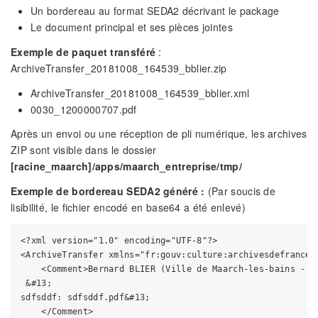
Un bordereau au format SEDA2 décrivant le package
Le document principal et ses pièces jointes
Exemple de paquet transféré
:
ArchiveTransfer_20181008_164539_bblier.zip
ArchiveTransfer_20181008_164539_bblier.xml
0030_1200000707.pdf
Après un envoi ou une réception de pli numérique, les archives
ZIP sont visible dans le dossier
[racine_maarch]/apps/maarch_entreprise/tmp/
Exemple de bordereau SEDA2 généré :
(Par soucis de
lisibilité, le fichier encodé en base64 a été enlevé)
<?xml version="1.0" encoding="UTF-8"?>

<ArchiveTransfer xmlns="fr:gouv:culture:archivesdefrance:s
    <Comment>Bernard BLIER (Ville de Maarch-les-bains - S
 &#13;

sdfsddf: sdfsddf.pdf&#13;

    </Comment>
