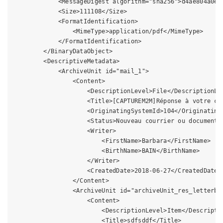
            <MessageDigest algorithm="sha256">d4ae804a0e2
            <Size>111108</Size>

            <FormatIdentification>

                <MimeType>application/pdf</MimeType>

            </FormatIdentification>

        </BinaryDataObject>

        <DescriptiveMetadata>

            <ArchiveUnit id="mail_1">

                <Content>

                    <DescriptionLevel>File</DescriptionLev
                    <Title>[CAPTUREM2M]Réponse à votre cou
                    <OriginatingSystemId>104</OriginatingS
                    <Status>Nouveau courrier ou document n
                    <Writer>

                        <FirstName>Barbara</FirstName>

                        <BirthName>BAIN</BirthName>

                    </Writer>

                    <CreatedDate>2018-06-27</CreatedDate>

                </Content>

                <ArchiveUnit id="archiveUnit_res_letterbox
                    <Content>

                        <DescriptionLevel>Item</Descriptio
                        <Title>sdfsddf</Title>
