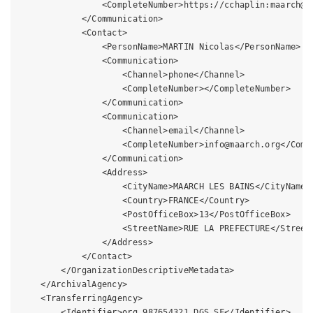
                <CompleteNumber>https://cchaplin:maarch@d
            </Communication>

            <Contact>

                <PersonName>MARTIN Nicolas</PersonName>

                <Communication>

                    <Channel>phone</Channel>

                    <CompleteNumber></CompleteNumber>

                </Communication>

                <Communication>

                    <Channel>email</Channel>

                    <CompleteNumber>info@maarch.org</Compl
                </Communication>

                <Address>

                    <CityName>MAARCH LES BAINS</CityName>

                    <Country>FRANCE</Country>

                    <PostOfficeBox>13</PostOfficeBox>

                    <StreetName>RUE LA PREFECTURE</StreetN
                </Address>

            </Contact>

        </OrganizationDescriptiveMetadata>

    </ArchivalAgency>

    <TransferringAgency>

        <Identifier>org_987654321_DGS_SF</Identifier>
