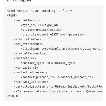
<?xml version="1.0" encoding="utf-8"?>

<ROOT>

    <res_letterbox>

        <type_id>101</type_id>

        <status>NUMQUAL</status>

        <priority>poiuytre1357nbvc</priority>

    </res_letterbox>

    <res_attachments>

        <attachment_type>simple_attachment</attachment_typ
    </res_attachments>

    <contacts_v2>

        <contact_type>100</contact_type>

    </contacts_v2>

    <contact_addresses>

        <contact_purpose_id>1</contact_purpose_id>

    </contact_addresses>

    <basketRedirection_afterUpload>InitBasket</basketRedir
    <m2m_communication>https://cchaplin:maarch@demo.maarc