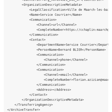
        <OrganizationDescriptiveMetadata>

            <LegalClassification>Ville de Maarch-les-bains
            <Name>Service Courrier</Name>

            <Communication>

                <Channel>url</Channel>

                <CompleteNumber>https://cchaplin:maarch@lo
            </Communication>

            <Contact>

                <DepartmentName>Service Courrier</Departme
                <PersonName>Bernard BLIER</PersonName>

                <Communication>

                    <Channel>phone</Channel>

                </Communication>

                <Communication>

                    <Channel>email</Channel>

                    <CompleteNumber>florian.azizian@maarch
                </Communication>

                <Address></Address>

            </Contact>

        </OrganizationDescriptiveMetadata>

    </TransferringAgency>
