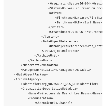
                        <OriginatingSystemId>104</Originat
                        <Status>Nouveau courrier ou docume
                        <Writer>

                            <FirstName>Barbara</FirstName>
                            <BirthName>BAIN</BirthName>

                        </Writer>

                        <CreatedDate>2018-06-27</CreatedDa
                    </Content>

                    <DataObjectReference>

                        <DataObjectReferenceId>res_letterb
                    </DataObjectReference>

                </ArchiveUnit>

            </ArchiveUnit>

        </DescriptiveMetadata>

        <ManagementMetadata></ManagementMetadata>

    </DataObjectPackage>

    <ArchivalAgency>

        <Identifier>org_987654321_DGS_SF</Identifier>

        <OrganizationDescriptiveMetadata>

            <Name>Préfecture de Maarch Les Bains</Name>

            <Communication>

                <Channel>url</Channel>
