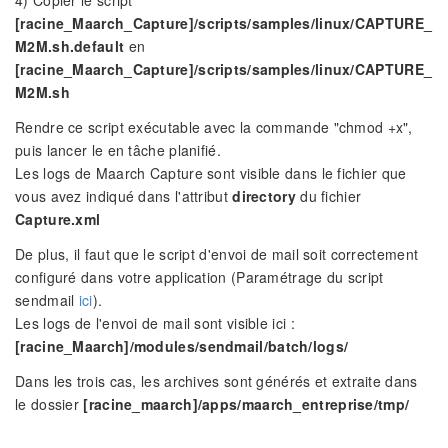
4) Copier le script
[racine_Maarch_Capture]/scripts/samples/linux/CAPTURE_
M2M.sh.default
en
[racine_Maarch_Capture]/scripts/samples/linux/CAPTURE_
M2M.sh
Rendre ce script exécutable avec la commande "chmod +x",
puis lancer le en tâche planifié.
Les logs de Maarch Capture sont visible dans le fichier que
vous avez indiqué dans l'attribut
directory
du fichier
Capture.xml
De plus, il faut que le script d'envoi de mail soit correctement
configuré dans votre application (Paramétrage du script
sendmail
ici
).
Les logs de l'envoi de mail sont visible ici :
[racine_Maarch]/modules/sendmail/batch/logs/
Dans les trois cas, les archives sont générés et extraite dans
le dossier
[racine_maarch]/apps/maarch_entreprise/tmp/