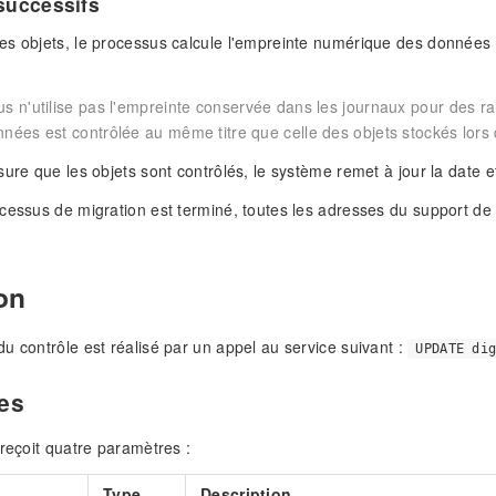
successifs
s objets, le processus calcule l'empreinte numérique des données 
s n'utilise pas l'empreinte conservée dans les journaux pour des r
nées est contrôlée au même titre que celle des objets stockés lors d
ure que les objets sont contrôlés, le système remet à jour la date et
cessus de migration est terminé, toutes les adresses du support de
on
u contrôle est réalisé par un appel au service suivant :
UPDATE di
es
 reçoit quatre paramètres :
Type
Description