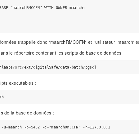
BASE "maarchRMCCFN" WITH OWNER maarch;

 données s'appelle donc "maarchRMCCFN" et l'utilisateur 'maarch' est
ns le répertoire contenant les scripts de base de données
ipts executables :
es de la base de données :