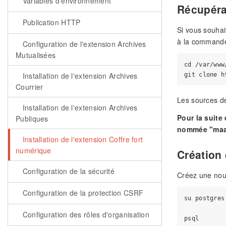
Variables d'environnement
Récupéra
Publication HTTP
Si vous souhai
à la commande
Configuration de l'extension Archives
Mutualisées
cd /var/www
Installation de l'extension Archives
Courrier
Les sources de
Installation de l'extension Archives
Pour la suite
Publiques
nommée "maar
Installation de l'extension Coffre fort
numérique
Création
Configuration de la sécurité
Créez une nouv
Configuration de la protection CSRF
su postgres

Configuration des rôles d'organisation
psql
