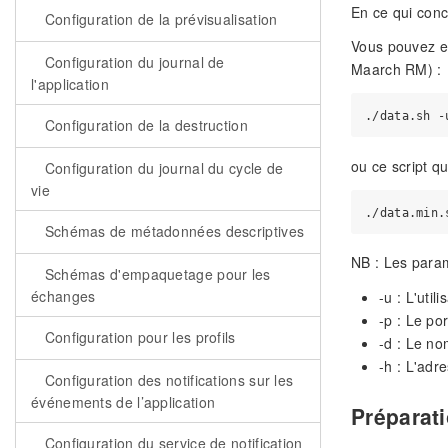
En ce qui conc
Configuration de la prévisualisation
Vous pouvez ex
Configuration du journal de
Maarch RM) :
l'application
Configuration de la destruction
ou ce script q
Configuration du journal du cycle de
vie
Schémas de métadonnées descriptives
NB : Les param
Schémas d'empaquetage pour les
échanges
-u : L'uti
-p : Le po
Configuration pour les profils
-d : Le n
-h : L'adr
Configuration des notifications sur les
événements de l’application
Préparati
Configuration du service de notification