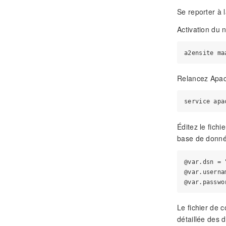
Se reporter à
Activation du 
Relancez Apac
Éditez le fichi
base de donné
@var.dsn = 
@var.userna
Le fichier de c
détaillée des d