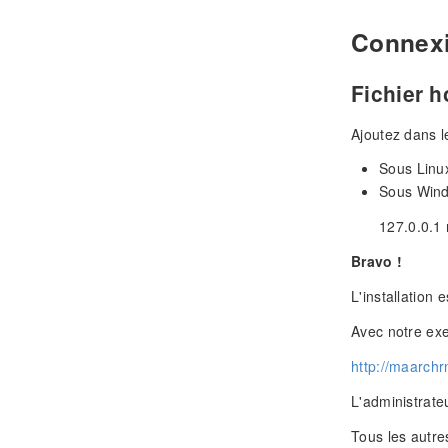
Connexi
Fichier h
Ajoutez dans l
Sous Linux
Sous Wind
127.0.0.1
Bravo !
L'installation 
Avec notre ex
http://maarchr
L'administrateu
Tous les autre