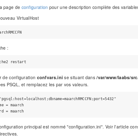
 la page de
configuration
pour une description complète des variables
nouveau VirtualHost
he :
er de configuration
confvars.ini
se situant dans
/var/www/laabs/src
es PSQL, et remplacez les par vos valeurs.
"pgsql:host=localhost;dbname=maarchRMCCFN;port=5432" 

me = maarch 

onfiguration principal est nommé "configuration.ini". Voir l'article co
irectives.