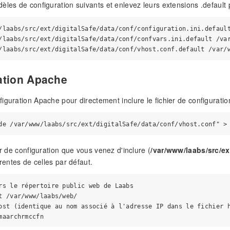
èles de configuration suivants et enlevez leurs extensions .default 
/laabs/src/ext/digitalSafe/data/conf/configuration.ini.default
/laabs/src/ext/digitalSafe/data/conf/confvars.ini.default /var
ation Apache
guration Apache pour directement inclure le fichier de configuration d
er de configuration que vous venez d'inclure (
/var/www/laabs/src/ex
érentes de celles par défaut.
rs le répertoire public web de Laabs

t /var/www/laabs/web/

ost (identique au nom associé à l'adresse IP dans le fichier h