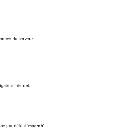
onnées du serveur :
igateur internet.
se par défaut '
maarch
'.