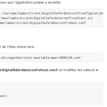
pour que l'application puisse y accéder.
 /var/www/laabs/src/ext/digitalSafe/data/conf/configuration.in
/www/laabs/src/ext/digitalSafe/data/conf/confvars.ini

e l'hôte virtuel livré :
t/digitalSafe/data/conf/vhost.conf
) et modifiez les valeurs si
ost)
