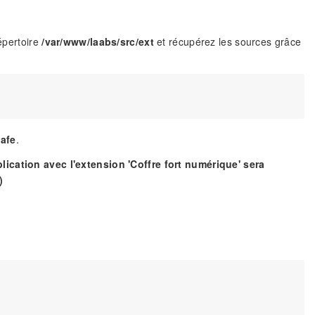
répertoire
/var/www/laabs/src/ext
et récupérez les sources grâce
Safe
.
lication avec l'extension 'Coffre fort numérique' sera
)