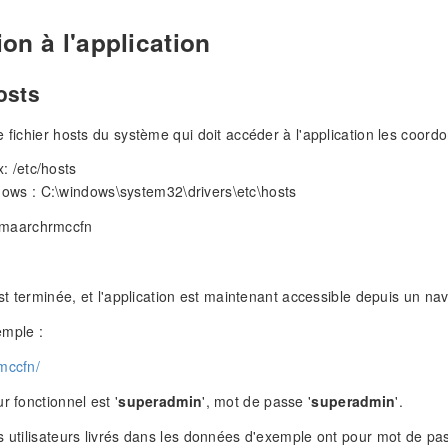
on à l'application
osts
e fichier hosts du système qui doit accéder à l'application les coord
: /etc/hosts
ows : C:\windows\system32\drivers\etc\hosts
 maarchrmccfn
est terminée, et l'application est maintenant accessible depuis un nav
emple :
mccfn/
r fonctionnel est '
superadmin
', mot de passe '
superadmin
'.
s utilisateurs livrés dans les données d'exemple ont pour mot de pas