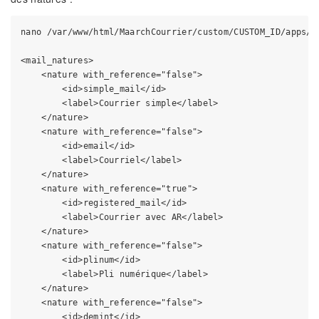
nano /var/www/html/MaarchCourrier/custom/CUSTOM_ID/apps/ma
<mail_natures>

    <nature with_reference="false">

        <id>simple_mail</id>

        <label>Courrier simple</label>

    </nature>

    <nature with_reference="false">

        <id>email</id>

        <label>Courriel</label>

    </nature>

    <nature with_reference="true">

        <id>registered_mail</id>

        <label>Courrier avec AR</label>

    </nature>

    <nature with_reference="false">

        <id>plinum</id>

        <label>Pli numérique</label>

    </nature>

    <nature with_reference="false">

        <id>demint</id>
