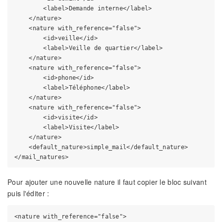
        <label>Demande interne</label>

    </nature>

    <nature with_reference="false">

        <id>veille</id>

        <label>Veille de quartier</label>

    </nature>

    <nature with_reference="false">

        <id>phone</id>

        <label>Téléphone</label>

    </nature>

    <nature with_reference="false">

        <id>visite</id>

        <label>Visite</label>

    </nature>

    <default_nature>simple_mail</default_nature>

Pour ajouter une nouvelle nature il faut copier le bloc suivant
puis l'éditer :
<nature with_reference="false">
