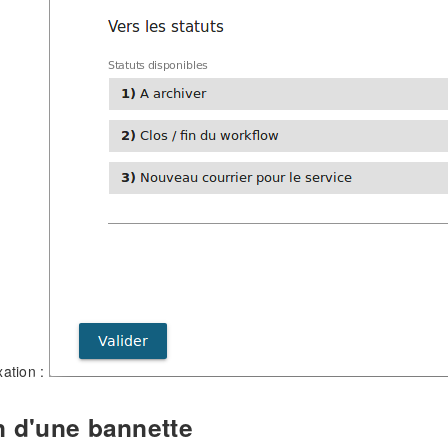
xation :
n d'une bannette