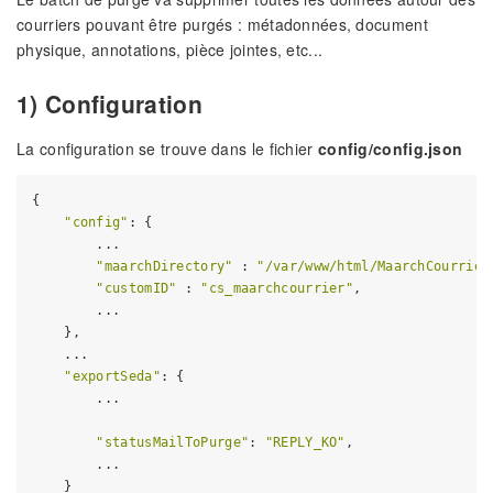
courriers pouvant être purgés : métadonnées, document
physique, annotations, pièce jointes, etc...
1) Configuration
La configuration se trouve dans le fichier
config/config.json
{

"config"
: {

        ...

"maarchDirectory"
 : 
"/var/www/html/MaarchCourrier
"customID"
 : 
"cs_maarchcourrier"
,

        ...

    },

    ...

"exportSeda"
: {

        ...

"statusMailToPurge"
: 
"REPLY_KO"
,

        ...

    }
