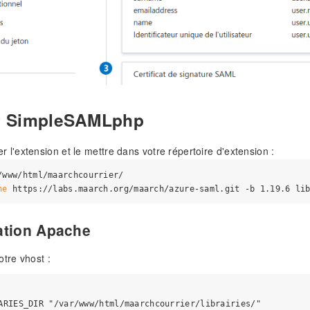
er SimpleSAMLphp
r l'extension et le mettre dans votre répertoire d'extension :
/www/html/maarchcourrier/

ne
ation Apache
otre vhost :
ARIES_DIR "/var/www/html/maarchcourrier/librairies/"
