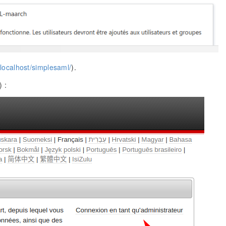
//localhost/simplesaml/
).
) :