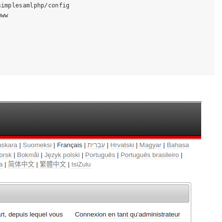
implesamlphp/config

ww
