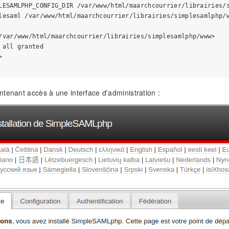
LESAMLPHP_CONFIG_DIR /var/www/html/maarchcourrier/librairies/s
lesaml /var/www/html/maarchcourrier/librairies/simplesamlphp/w
/var/www/html/maarchcourrier/librairies/simplesamlphp/www>

 all granted



tenant accès à une interface d'administration :