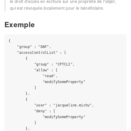
le droit d'accès en écriture sur une propriété de l'objet,
qui est révoquée localement pour le bénéficiaire.
Exemple
{

    "group" : "DAF",

    "accessControlList" : [

        {

            "group" : "CPTCLI",

            "allow" : [

                "read",

                "modifySomeProperty"

            ]

        },

        {

            "user" : "jacqueline.michu",

            "deny" : [

                "modifySomeProperty"

            ]

        },
