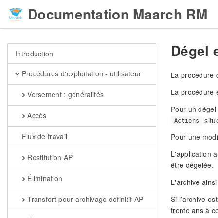
Documentation Maarch RM
Dégel e
Introduction
Procédures d'exploitation - utilisateur
La procédure de
La procédure e
Versement : généralités
Pour un dégel 
Accès
situé
Actions
Flux de travail
Pour une modif
L'application 
Restitution AP
être dégelée.
Élimination
L'archive ains
Transfert pour archivage définitif AP
Si l’archive e
trente ans à c