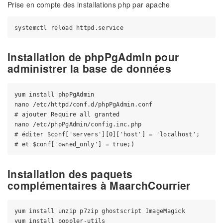
Prise en compte des installations php par apache
Installation de phpPgAdmin pour
administrer la base de données
yum install phpPgAdmin

nano /etc/httpd/conf.d/phpPgAdmin.conf

# ajouter Require all granted

nano /etc/phpPgAdmin/config.inc.php

# éditer $conf['servers'][0]['host'] = 'localhost';

Installation des paquets
complémentaires à MaarchCourrier
yum install unzip p7zip ghostscript ImageMagick

yum install poppler-utils
