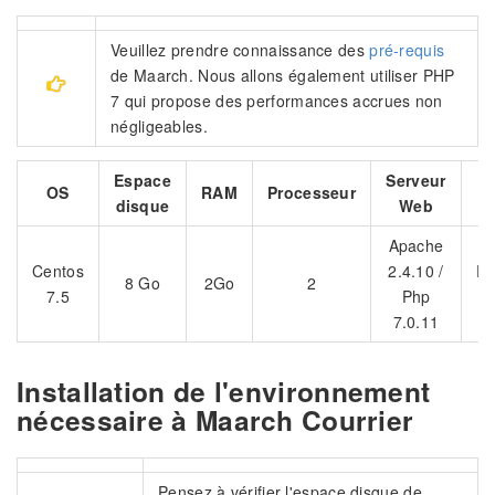
Veuillez prendre connaissance des
pré-requis
de Maarch. Nous allons également utiliser PHP
7 qui propose des performances accrues non
négligeables.
Espace
Serveur
B
OS
RAM
Processeur
disque
Web
d
Apache
Centos
2.4.10 /
Po
8 Go
2Go
2
7.5
Php
7.0.11
Installation de l'environnement
nécessaire à Maarch Courrier
Pensez à vérifier l'espace disque de