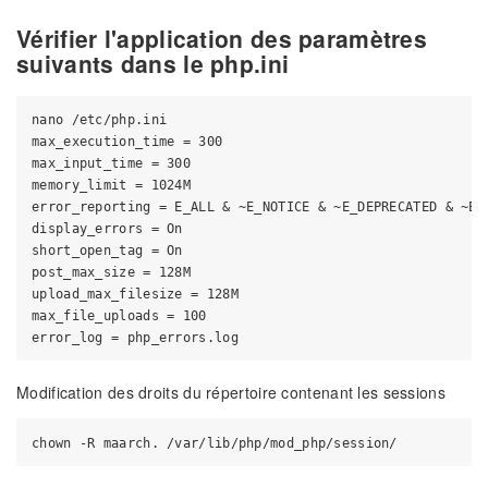
Vérifier l'application des paramètres
suivants dans le php.ini
nano /etc/php.ini

max_execution_time = 300

max_input_time = 300

memory_limit = 1024M

error_reporting = E_ALL & ~E_NOTICE & ~E_DEPRECATED & ~E_S
display_errors = On

short_open_tag = On

post_max_size = 128M

upload_max_filesize = 128M

max_file_uploads = 100

Modification des droits du répertoire contenant les sessions