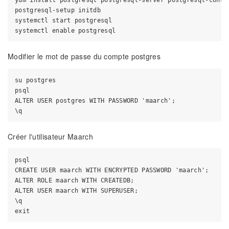
yum install postgresql postgresql-server postgresql-contri
postgresql-setup initdb

systemctl start postgresql

Modifier le mot de passe du compte postgres
su postgres

psql

ALTER USER postgres WITH PASSWORD 'maarch';

Créer l'utilisateur Maarch
psql

CREATE USER maarch WITH ENCRYPTED PASSWORD 'maarch';

ALTER ROLE maarch WITH CREATEDB;

ALTER USER maarch WITH SUPERUSER;

\q
