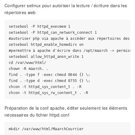
Configurer selinux pour autoriser la lecture / écriture dans les
répertoires web
setsebool -P httpd_execmem 1

setsebool -P httpd_can_network_connect 1

#autoriser php via apache à accéder aux répertoires des do
setsebool httpd_enable_homedirs on

#permettre à apache d'écrire dans /opt/maarch -> permissio
setsebool allow_httpd_anon_write 1

cd /var/www/html/

chown -R maarch. .

find . -type f -exec chmod 0644 {} \;

find . -type d -exec chmod 0755 {} \;

chcon -t httpd_sys_content_t . -R

Préparation de la conf apache, éditer seulement les éléments
nécessaires du fichier httpd.conf
mkdir /var/www/html/MaarchCourrier
