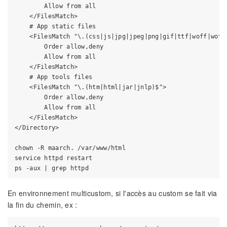
        Allow from all

    </FilesMatch>

    # App static files

    <FilesMatch "\.(css|js|jpg|jpeg|png|gif|ttf|woff|woff2
        Order allow,deny

        Allow from all

    </FilesMatch>

    # App tools files

    <FilesMatch "\.(htm|html|jar|jnlp)$">

        Order allow,deny

        Allow from all

    </FilesMatch>

</Directory>

chown -R maarch. /var/www/html

service httpd restart

En environnement multicustom, si l'accès au custom se fait via
la fin du chemin, ex :