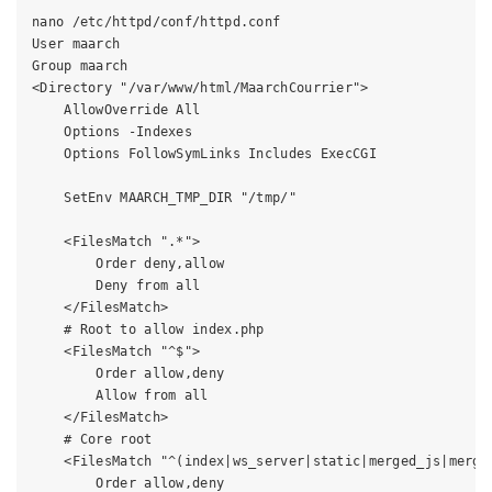
nano /etc/httpd/conf/httpd.conf

User maarch

Group maarch

<Directory "/var/www/html/MaarchCourrier">

    AllowOverride All

    Options -Indexes

    Options FollowSymLinks Includes ExecCGI

    SetEnv MAARCH_TMP_DIR "/tmp/"

    <FilesMatch ".*">

        Order deny,allow

        Deny from all

    </FilesMatch>

    # Root to allow index.php

    <FilesMatch "^$">

        Order allow,deny

        Allow from all

    </FilesMatch>

    # Core root

    <FilesMatch "^(index|ws_server|static|merged_js|merge
        Order allow,deny
