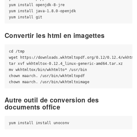
yum install openjdk-8-jre

yum install java-1.8.0-openjdk

Convertir les html en imagettes
cd /tmp

wget https://downloads.wkhtmltopdf.org/0.12/0.12.4/wkhtmlt
tar xvf wkhtmltox-0.12.4_linux-generic-amd64.tar.xz

mv wkhtmltox/bin/wkhtmlto* /usr/bin

chown maarch. /usr/bin/wkhtmltopdf

Autre outil de conversion des
documents office