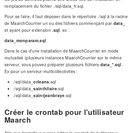
remplacement du fichier ./sql/data_fr.sql.
Pour se faire, il faut déposer dans le répertoire ./sql à la racine
de MaarchCourrier un ou des fichiers commençant par
data_
et ayant pour extension
.sql
, ex :
data_monparam.sql
Dans le cas d'une installation de MaarchCourrier en mode
mutualisé (plusieurs instances MaarchCourrier sur le même
serveur, vous pouvez préparer plusieurs fichiers
data_*.sql
.
Ex pour un serveur multicollectivités :
./sql/data_
orleans
.sql
./sql/data_
sainthilaire
.sql
./sql/data_
saintjeanbraye
.sql
Créer le crontab pour l'utilisateur
Maarch