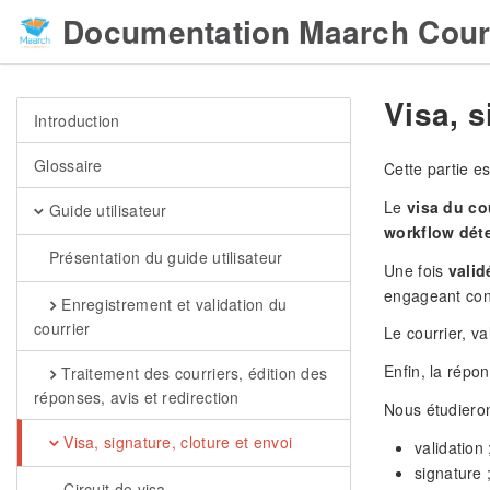
Documentation Maarch Cour
Visa, s
Introduction
Glossaire
Cette partie es
Le
visa du co
Guide utilisateur
workflow dét
Présentation du guide utilisateur
Une fois
valid
engageant cont
Enregistrement et validation du
courrier
Le courrier, v
Enfin, la répo
Traitement des courriers, édition des
réponses, avis et redirection
Nous étudieron
Visa, signature, cloture et envoi
validation 
signature 
Circuit de visa