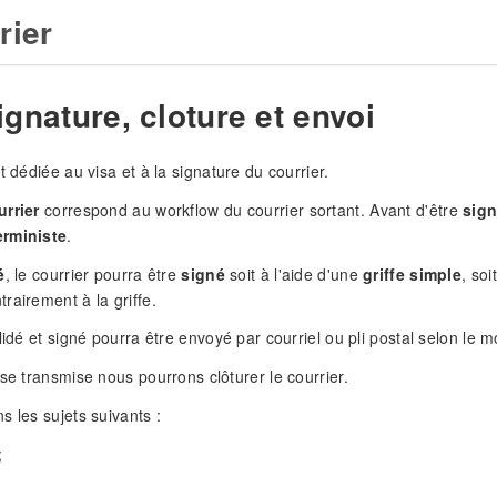
rier
ignature, cloture et envoi
t dédiée au visa et à la signature du courrier.
urrier
correspond au workflow du courrier sortant. Avant d'être
sig
erministe
.
é
, le courrier pourra être
signé
soit à l'aide d'une
griffe simple
, soi
rairement à la griffe.
alidé et signé pourra être envoyé par courriel ou pli postal selon le
nse transmise nous pourrons clôturer le courrier.
s les sujets suivants :
;
;