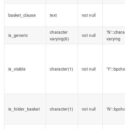
basket_clause
text
not null
character
'N'::charact
is_generic
not null
varying(6)
varying
is_visible
character(1)
not null
'Y'::bpchar
is_folder_basket
character(1)
not null
'N'::bpchar