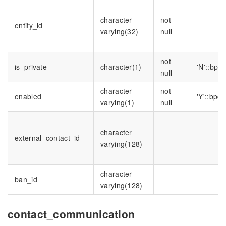
character
not
entity_id
varying(32)
null
not
is_private
character(1)
'N'::bpc
null
character
not
enabled
'Y'::bpch
varying(1)
null
character
external_contact_id
varying(128)
character
ban_id
varying(128)
contact_communication