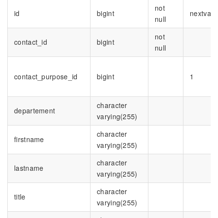
not
id
bigint
nextval(
null
not
contact_id
bigint
null
contact_purpose_id
bigint
1
character
departement
varying(255)
character
firstname
varying(255)
character
lastname
varying(255)
character
title
varying(255)