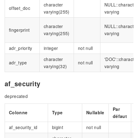
character
NULL::character
offset_doc
varying(255)
varying
character
NULL::character
fingerprint
varying(255)
varying
adr_priority
integer
not null
character
'DOC'::characte
adr_type
not null
varying(32)
varying
af_security
deprecated
Par
Colonne
Type
Nullable
D
défaut
af_security_id
bigint
not null