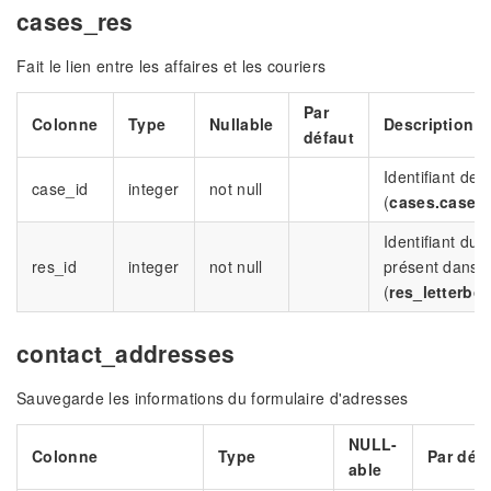
cases_res
Fait le lien entre les affaires et les couriers
Par
Colonne
Type
Nullable
Description
défaut
Identifiant de l
case_id
integer
not null
(
cases.case_
Identifiant du 
res_id
integer
not null
présent dans l'
(
res_letterbox
contact_addresses
Sauvegarde les informations du formulaire d'adresses
NULL-
Colonne
Type
Par déf
able