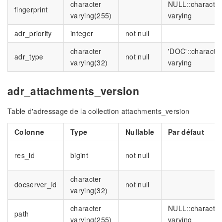
character
NULL::character
fingerprint
varying(255)
varying
adr_priority
integer
not null
character
'DOC'::characte
adr_type
not null
varying(32)
varying
adr_attachments_version
Table d'adressage de la collection attachments_version
Colonne
Type
Nullable
Par défaut
res_id
bigint
not null
character
docserver_id
not null
varying(32)
character
NULL::character
path
varying(255)
varying