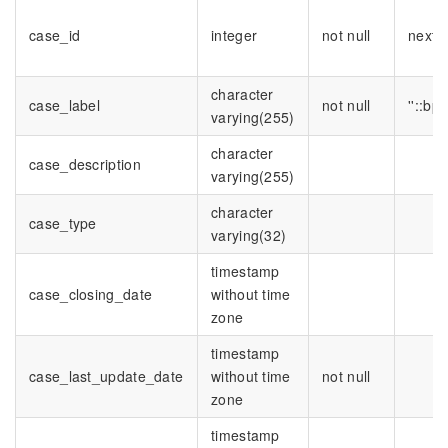
case_id
integer
not null
nextva
character
case_label
not null
''::bp
varying(255)
character
case_description
varying(255)
character
case_type
varying(32)
timestamp
case_closing_date
without time
zone
timestamp
case_last_update_date
without time
not null
zone
timestamp