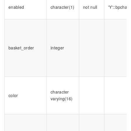
enabled
character(1)
not null
'Y'::bpchar
basket_order
integer
character
color
varying(16)