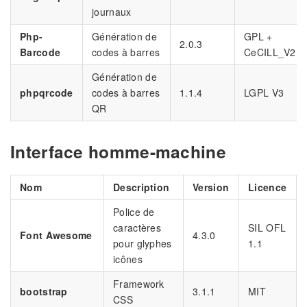
journaux
Php-
Génération de
GPL +
2.0.3
Barcode
codes à barres
CeCILL_V2
Génération de
phpqrcode
codes à barres
1.1.4
LGPL V3
QR
Interface homme-machine
Nom
Description
Version
Licence
Police de
caractères
SIL OFL
Font Awesome
4.3.0
pour glyphes
1.1
icônes
Framework
bootstrap
3.1.1
MIT
CSS