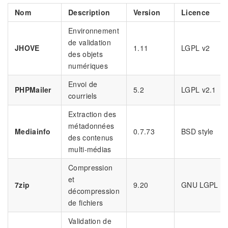
Nom
Description
Version
Licence
Environnement
de validation
JHOVE
1.11
LGPL v2
des objets
numériques
Envoi de
PHPMailer
5.2
LGPL v2.1
courriels
Extraction des
métadonnées
Mediainfo
0.7.73
BSD style
des contenus
multi-médias
Compression
et
7zip
9.20
GNU LGPL
décompression
de fichiers
Validation de