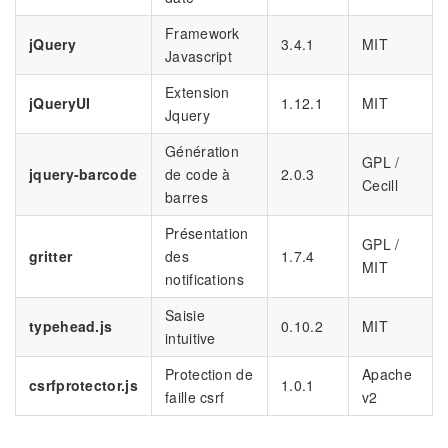
Framework
jQuery
3.4.1
MIT
Javascript
Extension
jQueryUI
1.12.1
MIT
Jquery
Génération
GPL /
jquery-barcode
de code à
2.0.3
Cecill
barres
Présentation
GPL /
gritter
des
1.7.4
MIT
notifications
Saisie
typehead.js
0.10.2
MIT
intuitive
Protection de
Apache
csrfprotector.js
1.0.1
faille csrf
v2