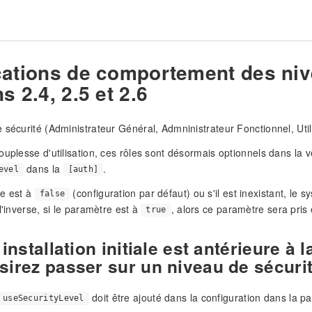
cations de comportement des nive
s 2.4, 2.5 et 2.6
 sécurité (Administrateur Général, Admninistrateur Fonctionnel, Utili
ouplesse d'utilisation, ces rôles sont désormais optionnels dans la v
dans la
.
evel
[auth]
re est à
(configuration par défaut) ou s'il est inexistant, le
false
l'inverse, si le paramètre est à
, alors ce paramètre sera pris
true
 installation initiale est antérieure 
sirez passer sur un niveau de sécur
doit être ajouté dans la configuration dans la pa
useSecurityLevel