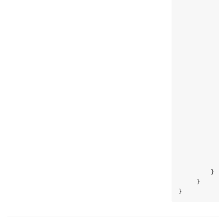
           
           
           
           
           
           
           
           
           
           
            
            
           
           
           
           
            
         }

     }
