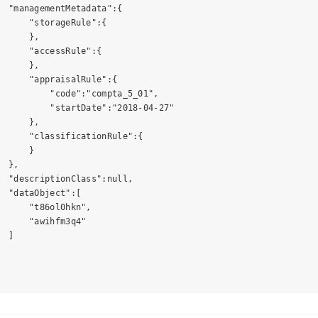
  "managementMetadata":{

      "storageRule":{

      },

      "accessRule":{

      },

      "appraisalRule":{

          "code":"compta_5_01",

          "startDate":"2018-04-27"

      },

      "classificationRule":{

     }

 },

  "descriptionClass":null,

  "dataObject":[

      "t86ol0hkn",

      "awihfm3q4"

 ]
