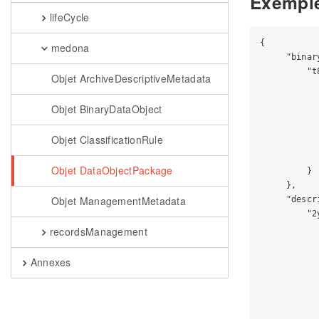
Exempl
lifeCycle
{

medona
     "binar
         "t
Objet ArchiveDescriptiveMetadata
           
           
Objet BinaryDataObject
           
            
Objet ClassificationRule
           
           
Objet DataObjectPackage
         }

     },

Objet ManagementMetadata
     "descr
         "2
           
recordsManagement
           
           
Annexes
           
           
            
           