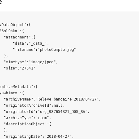
e
yDataObject":{

86ol0hkn":{

  "attachment":{

      "data":"_data_",

      "filename":"photoCompte.jpg"

 },

  "mimetype":"image/jpeg",

  "size":"27541"

iptiveMetadata":{

yuwb1mcx":{

  "archiveName":"Releve bancaire 2018/04/27",

  "originatorArchiveId":null,

  "originatorId":"org_987654321_DGS_SA",

  "archiveType":"item",

  "descriptionObject":{

 },

  "originatingDate":"2018-04-27",
