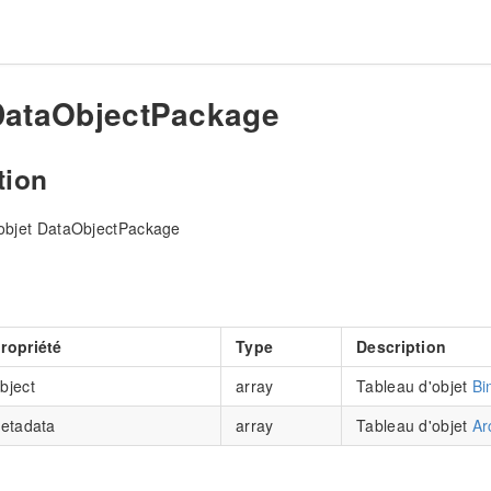
DataObjectPackage
tion
l'objet DataObjectPackage
ropriété
Type
Description
bject
array
Tableau d'objet
Bi
Metadata
array
Tableau d'objet
Ar