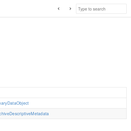
naryDataObject
chiveDescriptiveMetadata