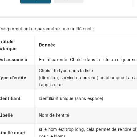
es permettant de paramétrer une entité sont :
Intitulé
Donnée
rubrique
Est associé à
Entité parente. Choisir dans la liste ou cliquer su
Choisir le type dans la liste
Type d'entité
(direction, service ou bureau) ce champ est à car
l'application
identifiant
identifiant unique (sans espace)
Libellé
Nom de l'entité
si le nom est trop long, cela permet de rendre plu
Libellé court
pour le Nom)