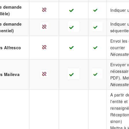
ne demande
Indiquer u
llèle)
ne demande
Indiquer u
uentiel)
séquentie
Envoi les 
s Alfresco
courrier
Nécessite
Envoyer v
nécessair
rs Maileva
PDF). Met
Nécessite
A partir d
l'entité e
renseigné
Réception
sinon)
Mettre à 