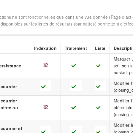
ctions ne sont fonctionnelles que dans une vue donnée (Page d'action
disponibles sur les listes de résultats (bannettes) permettent d'effe
Indexation
Traitement
Liste
Descript
Marquer u
persistance
soit son s
basket_p
Modifier l
 courrier
(closing_
 courrier
Modifier l
jointe ou
pièce join
(closing_
Modifier l
courrier et
(closing_d