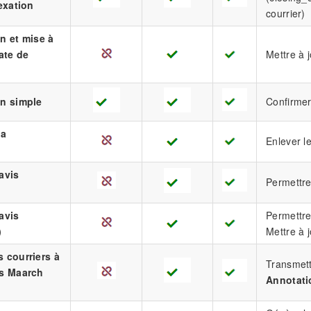
dexation
courrier)
n et mise à
ate de
Mettre à 
on simple
Confirmer 
la
Enlever le
e
avis
Permettre 
avis
Permettre 
)
Mettre à 
 courriers à
Transmett
rs Maarch
Annotati