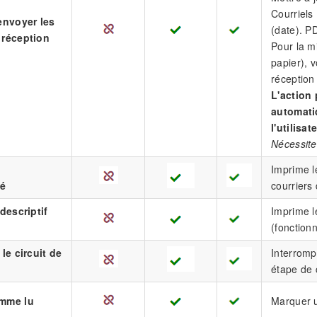
Courriels
envoyer les
(date). P
 réception
Pour la m
papier), 
réception
L'action
automati
l'utilisa
Nécessite
Imprime l
é
courriers
descriptif
Imprime l
(fonction
le circuit de
Interromp
étape de c
mme lu
Marquer u