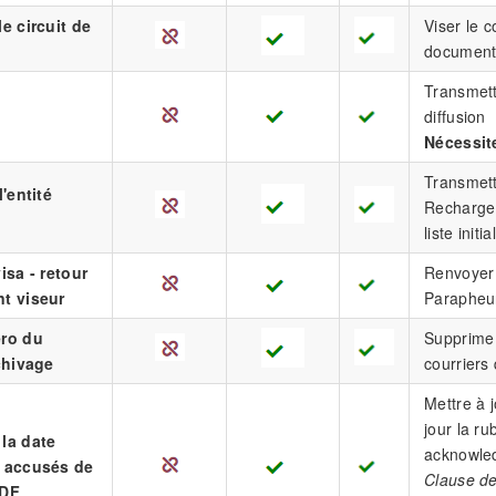
e circuit de
Viser le c
document a
Transmett
diffusion
Nécessite
Transmettr
l'entité
Recharge l
liste initi
isa - retour
Renvoyer l
t viseur
Parapheur
éro du
Supprime 
rchivage
courriers
Mettre à 
jour la ru
la date
acknowled
s accusés de
Clause de
PDF