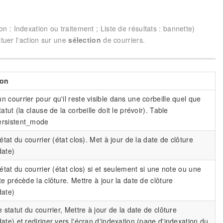
 : Indexation ou traitement ; Liste de résultats : bannette)
ctuer l'action sur une
sélection
de courriers.
ion
n courrier pour qu'il reste visible dans une corbeille quel que
tatut (la clause de la corbeille doit le prévoir). Table
ersistent_mode
'état du courrier (état clos). Met à jour de la date de clôture
date)
'état du courrier (état clos) si et seulement si une note ou une
te précède la clôture. Mettre à jour la date de clôture
date)
e statut du courrier, Mettre à jour de la date de clôture
ate) et rediriger vers l'écran d'indexation (page d'indexation du