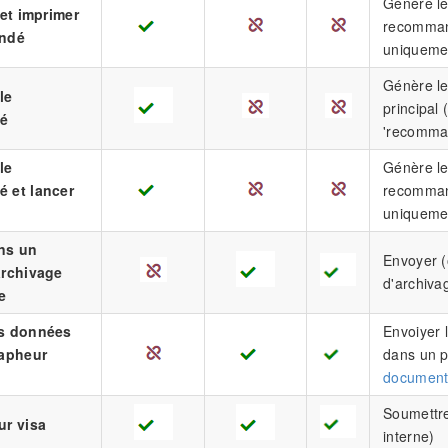
Génère le
 et imprimer
recommand
andé
uniquemen
Génère l
le
principal
é
'recomma
le
Génère le
 et lancer
recommand
n
uniquemen
ns un
Envoyer (
archivage
d'archiva
e
s données
Envoiyer 
rapheur
dans un p
document
Soumettre
ur visa
interne)