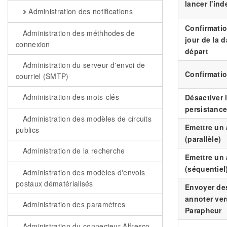
lancer l'in
Administration des notifications
Confirmatio
Administration des méthhodes de
jour de la d
connexion
départ
Administration du serveur d'envoi de
Confirmati
courriel (SMTP)
Administration des mots-clés
Désactiver 
persistanc
Administration des modèles de circuits
Emettre un 
publics
(parallèle)
Administration de la recherche
Emettre un 
(séquentiel
Administration des modèles d'envois
postaux dématérialisés
Envoyer des
annoter ve
Administration des paramètres
Parapheur
Administration du connecteur Alfresco