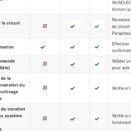
IN(SELEC
format='p
Remettre l
 le circuit
du circuit
Parapheur
Effectuer
rmation
confirmati
demande
Valider u
llèle)
pour avis 
 de la
transfert du
Vérifie si
archivage
e
 du transfert
au système
Vérifie si
forcément 
e