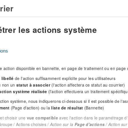
rier
trer les actions système
 action disponible en bannette, en page de traitement ou en page d
e
libellé
de l'action suffisamment explicite pour les utilisateurs
ou non un
statut à associer
(l'action affectera ce statut au courrier)
'action système réalisée
(l'action effectuera un traitement spécifiqu
tion système, nous indiquerons ci-dessous si il est possible de l'a
ement
(Page d'action) ou la
liste de résultat
(Bannette)
ffet choisir une
vue compatible
avec l'action dans le paramétrage d'
Groupe / Actions choisies /
Action sur la
Page d'actions
/ Action sur