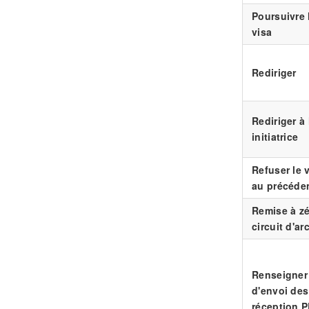
Poursuivre l
visa
Rediriger
Rediriger à 
initiatrice
Refuser le v
au précéden
Remise à z
circuit d'a
Renseigner 
d'envoi de
réception 