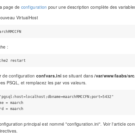
 la page de
configuration
pour une description complète des variables
nouveau VirtualHost
he :
er de configuration
confvars.ini
se situant dans
/var/www/laabs/src
es PSQL, et remplacez les par vos valeurs.
"pgsql:host=localhost;dbname=maarchRMCCFN;port=5432" 

me = maarch 

onfiguration principal est nommé "configuration.ini". Voir l'article co
irectives.