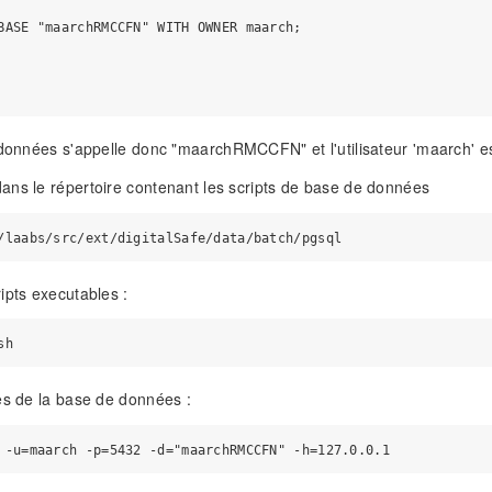
BASE "maarchRMCCFN" WITH OWNER maarch;

 données s'appelle donc "maarchRMCCFN" et l'utilisateur 'maarch' est
ns le répertoire contenant les scripts de base de données
ipts executables :
es de la base de données :