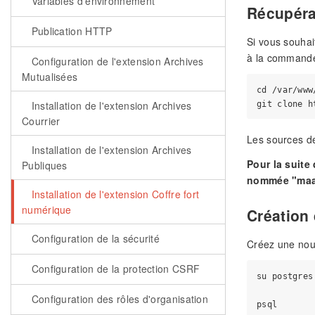
Variables d'environnement
Récupéra
Publication HTTP
Si vous souhai
à la commande
Configuration de l'extension Archives
Mutualisées
cd /var/www
Installation de l'extension Archives
Courrier
Les sources de
Installation de l'extension Archives
Pour la suite
Publiques
nommée "maar
Installation de l'extension Coffre fort
numérique
Création
Configuration de la sécurité
Créez une nouv
Configuration de la protection CSRF
su postgres

Configuration des rôles d'organisation
psql
