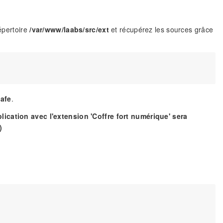
répertoire
/var/www/laabs/src/ext
et récupérez les sources grâce
Safe
.
lication avec l'extension 'Coffre fort numérique' sera
)