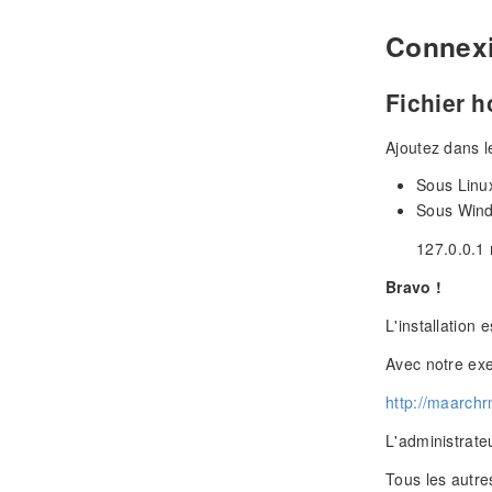
Connexi
Fichier h
Ajoutez dans l
Sous Linux
Sous Wind
127.0.0.1
Bravo !
L'installation 
Avec notre ex
http://maarchr
L'administrateu
Tous les autre