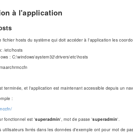
on à l'application
osts
e fichier hosts du système qui doit accéder à l'application les coord
: /etc/hosts
ows : C:\windows\system32\drivers\etc\hosts
 maarchrmccfn
est terminée, et l'application est maintenant accessible depuis un nav
emple :
mccfn/
r fonctionnel est '
superadmin
', mot de passe '
superadmin
'.
s utilisateurs livrés dans les données d'exemple ont pour mot de pas