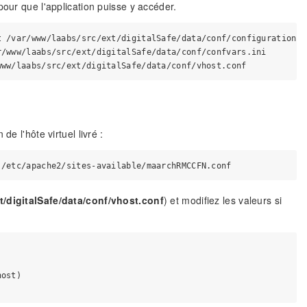
pour que l'application puisse y accéder.
 /var/www/laabs/src/ext/digitalSafe/data/conf/configuration.in
/www/laabs/src/ext/digitalSafe/data/conf/confvars.ini

e l'hôte virtuel livré :
t/digitalSafe/data/conf/vhost.conf
) et modifiez les valeurs si
ost)
