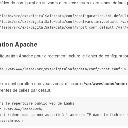
èles de configuration suivants et enlevez leurs extensions .default 
/laabs/src/ext/digitalSafe/data/conf/configuration.ini.default
/laabs/src/ext/digitalSafe/data/conf/confvars.ini.default /var
ation Apache
guration Apache pour directement inclure le fichier de configuration d
er de configuration que vous venez d'inclure (
/var/www/laabs/src/ex
érentes de celles par défaut.
rs le répertoire public web de Laabs

t /var/www/laabs/web/

ost (identique au nom associé à l'adresse IP dans le fichier h