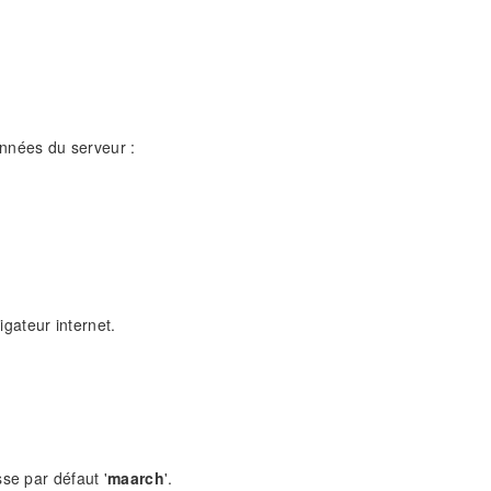
onnées du serveur :
igateur internet.
se par défaut '
maarch
'.