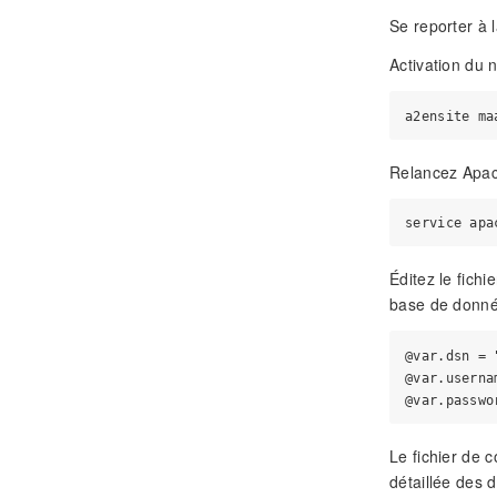
Se reporter à
Activation du 
Relancez Apac
Éditez le fichi
base de donné
@var.dsn = 
@var.userna
Le fichier de c
détaillée des d