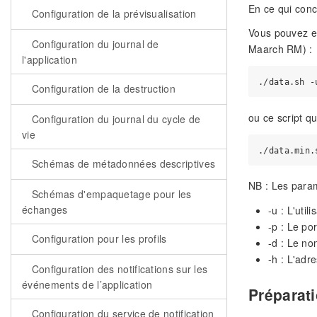
En ce qui conc
Configuration de la prévisualisation
Vous pouvez ex
Configuration du journal de
Maarch RM) :
l'application
Configuration de la destruction
ou ce script q
Configuration du journal du cycle de
vie
Schémas de métadonnées descriptives
NB : Les param
Schémas d'empaquetage pour les
échanges
-u : L'uti
-p : Le po
Configuration pour les profils
-d : Le n
-h : L'adr
Configuration des notifications sur les
événements de l’application
Préparati
Configuration du service de notification