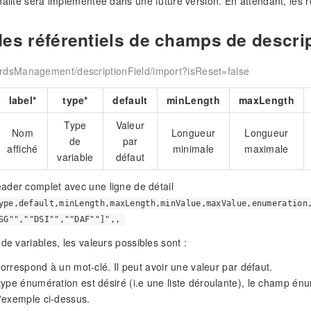
nalité sera implémentée dans une future version. En attendant, les r
des référentiels de champs de descri
rdsManagement/descriptionField/import?isReset=false
label*
type*
default
minLength
maxLength
Type
Valeur
Nom
Longueur
Longueur
de
par
affiché
minimale
maximale
variable
défaut
ader complet avec une ligne de détail
ype,default,minLength,maxLength,minValue,maxValue,enumeration
SG"",""DSI"",""DAF""]",,
de variables, les valeurs possibles sont :
rrespond à un mot-clé. Il peut avoir une valeur par défaut.
type énumération est désiré (i.e une liste déroulante), le champ 
'exemple ci-dessus.