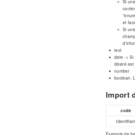
Si une
conten
"enum
et fac
Si une
champ 
d'info
text
date -> Si
désiré est
number
boolean. La
Import 
code
Identifian
Exemple de he