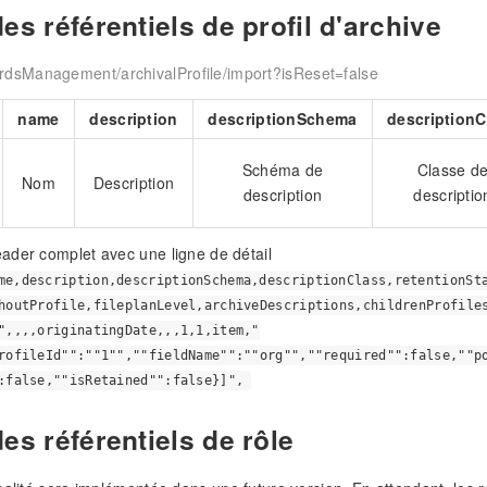
es référentiels de profil d'archive
rdsManagement/archivalProfile/import?isReset=false
name
description
descriptionSchema
descriptionC
Schéma de
Classe d
Nom
Description
description
descriptio
ader complet avec une ligne de détail
me,description,descriptionSchema,descriptionClass,retentionSt
houtProfile,fileplanLevel,archiveDescriptions,childrenProfile
",,,,originatingDate,,,1,1,item,"
rofileId"":""1"",""fieldName"":""org"",""required"":false,""p
:false,""isRetained"":false}]",
es référentiels de rôle