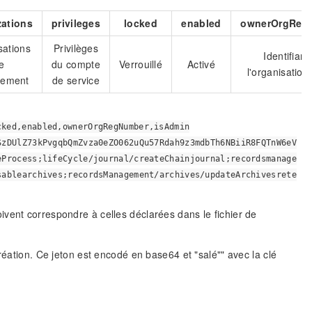
zations
privileges
locked
enabled
ownerOrgReg
sations
Privilèges
Identifiant
e
du compte
Verrouillé
Activé
l'organisation
hement
de service
cked,enabled,ownerOrgRegNumber,isAdmin
SzDUlZ73kPvgqbQmZvza0eZO062uQu57Rdah9z3mdbTh6NBiiR8FQTnW6eV
eProcess;lifeCycle/journal/createChainjournal;recordsmanage
sablearchives;recordsManagement/archives/updateArchivesrete
vent correspondre à celles déclarées dans le fichier de
réation. Ce jeton est encodé en base64 et "salé"" avec la clé