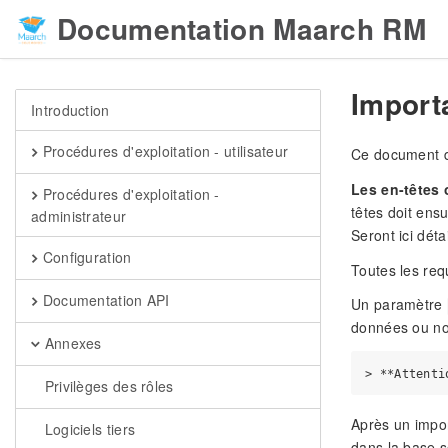
Documentation Maarch RM
Importa
Introduction
Procédures d'exploitation - utilisateur
Ce document dé
Les en-têtes 
Procédures d'exploitation -
têtes doit ens
administrateur
Seront ici dét
Configuration
Toutes les req
Documentation API
Un paramètre
données ou no
Annexes
Privilèges des rôles
Après un impor
Logiciels tiers
dans la base so