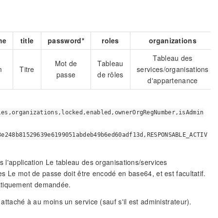
me
title
password*
roles
organizations
Tableau des
Mot de
Tableau
m
Titre
services/organisations
passe
de rôles
d'appartenance
les,organizations,locked,enabled,ownerOrgRegNumber,isAdmin
8e248b81529639e6199051abdeb49b6ed60adf13d,RESPONSABLE_ACTIV
s l'application Le tableau des organisations/services
s Le mot de passe doit être encodé en base64, et est facultatif.
matiquement demandée.
 attaché à au moins un service (sauf s'il est administrateur).