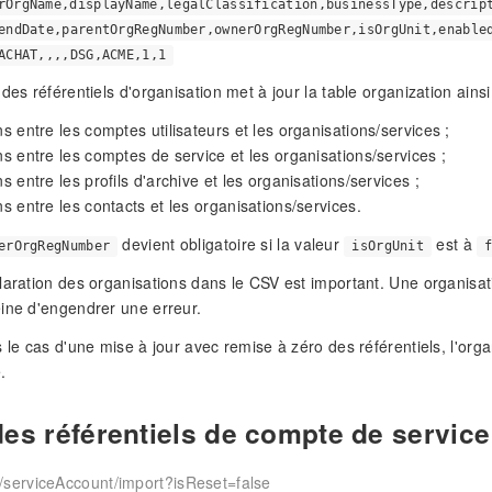
rOrgName,displayName,legalClassification,businessType,descrip
endDate,parentOrgRegNumber,ownerOrgRegNumber,isOrgUnit,enable
ACHAT,,,,DSG,ACME,1,1
des référentiels d'organisation met à jour la table organization ainsi
ons entre les comptes utilisateurs et les organisations/services ;
ons entre les comptes de service et les organisations/services ;
ns entre les profils d'archive et les organisations/services ;
ons entre les contacts et les organisations/services.
devient obligatoire si la valeur
est à
erOrgRegNumber
isOrgUnit
laration des organisations dans le CSV est important. Une organisa
ine d'engendrer une erreur.
 le cas d'une mise à jour avec remise à zéro des référentiels, l'organ
.
des référentiels de compte de service
serviceAccount/import?isReset=false