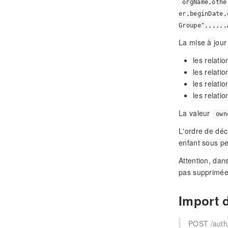
orgName,othe
er,beginDate,
Groupe",,,,,,
La mise à jour 
les relati
les relati
les relatio
les relati
La valeur
own
L'ordre de déc
enfant sous pe
Attention, dans
pas supprimée
Import 
POST /auth/