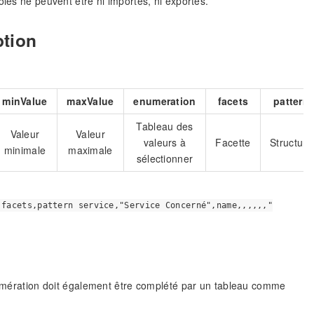
ôles ne peuvent être ni importés, ni exportés.
ption
minValue
maxValue
enumeration
facets
pattern
Tableau des
Valeur
Valeur
valeurs à
Facette
Structure
minimale
maximale
sélectionner
,facets,pattern service,"Service Concerné",name,,,,,,"
énumération doit également être complété par un tableau comme