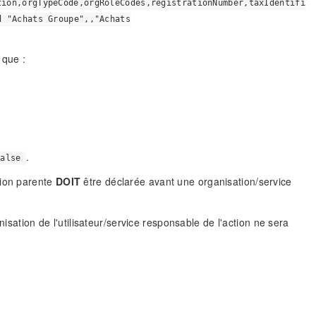
tion,orgTypeCode,orgRoleCodes,registrationNumber,taxIdentifi
d "Achats Groupe",,"Achats
 que :
.
false
tion parente
DOIT
être déclarée avant une organisation/service
isation de l'utilisateur/service responsable de l'action ne sera