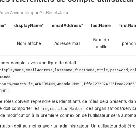
/userAccount/import?isReset=false
me*
displayName*
emailAddress*
lastName
firstNa
Nom de
t
Nom affiché
Adresse mail
préno
famille
ader complet avec une ligne de détail
displayName,emailAddress,lastName,firstName,title,password,ro
manda
pport@maarch.fr,ACKERMANN,Amanda,Mme.,fffd2272074225feae22965
CME,
e rôles doivent reprendre les identifiants de rôles déja présents dan
e doit comporter les
des organisations/service
registrationNumber
e modification à la première connexion de l'utilisateur sera auto
ation doit au moins avoir un administrateur. Un utilisateur doit être