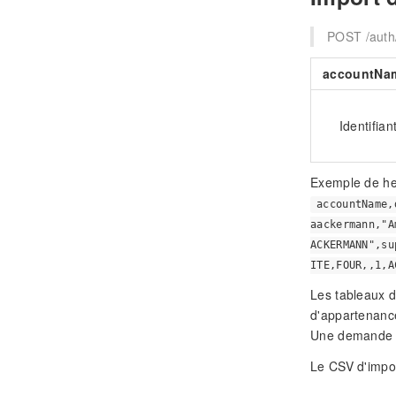
POST /auth
accountNa
Identifian
Exemple de he
accountName,
aackermann,"A
ACKERMANN",su
ITE,FOUR,,1,A
Les tableaux d
d'appartenanc
Une demande d
Le CSV d'import