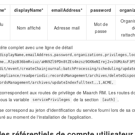
me*
displayName*
emailAddress*
password
organi
Organi
du
Mot de
Nom affiché
Adresse mail
d
passe
rattac
ête complet avec une ligne de détail
displayName,emailAddress,password,organizations,privileges,lo
me,,RJpzB36bmR+iuz/aHN9Zl9PDn8tZEs4mzsz9OXNeNIrej2+v3UMzAsF3P
dit/event/createChainjournal;batchProcessing/scheduling/updat
ompliance/readperiodic;recordsManagement/archives/deleteDispo
ordsManagement/archives/updateIndexfulltext,,1,ACME,
 correspondent aux routes de privilège de Maarch RM. Les routes doi
sous la variable
de la section
.
servicePrivileges
[auth]
e correspond au jeton d'identification du service fourni lors de sa c
ré au moment de l'installation de l'application.
es référentiels de compte utilisateur