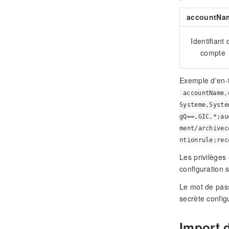
accountNa
Identifiant 
compte
Exemple d'en-t
accountName,
Systeme,Syste
gQ==,GIC,*;au
ment/archivec
ntionrule;rec
Les privilèges
configuration 
Le mot de pass
secrète configu
Import d