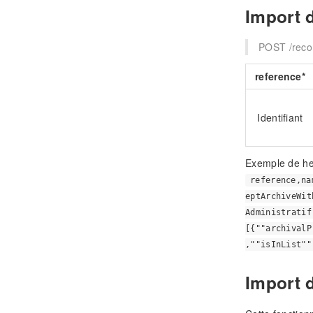
Import d
POST /reco
reference*
Identifiant
Exemple de he
reference,na
eptArchiveWit
Administratif
[{""archivalP
,""isInList""
Import d