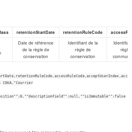
lass
retentionStartDate
retentionRuleCode
accessRu
Date de référence
Identifiant de la
Identifian
e
de la règle de
règle de
règle
n
conservation
conservation
communica
artDate,retentionRuleCode,accessRuleCode,acceptUserIndex,acc
s COUA,"Courrier
osition"":0,""descriptionField"":null,""isImmutable"":false