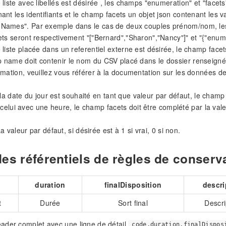
 liste avec libellés est désirée , les champs "enumeration" et "fac
ant les identifiants et le champ facets un objet json contenant le
Names". Par exemple dans le cas de deux couples prénom/nom, les
ets seront respectivement "["Bernard","Sharon","Nancy"]" et "{"enumN
 liste placée dans un referentiel externe est désirée, le champ facets
name doit contenir le nom du CSV placé dans le dossier renseigné d
rmation, veuillez vous référer à la documentation sur les données de
 la date du jour est souhaité en tant que valeur par défaut, le champ 
 celui avec une heure, le champ facets doit être complété par la vale
 valeur par défaut, si désirée est à 1 si vrai, 0 si non.
des référentiels de règles de conserv
duration
finalDisposition
descri
t
Durée
Sort final
Descri
ader complet avec une ligne de détail
code,duration,finalDispos