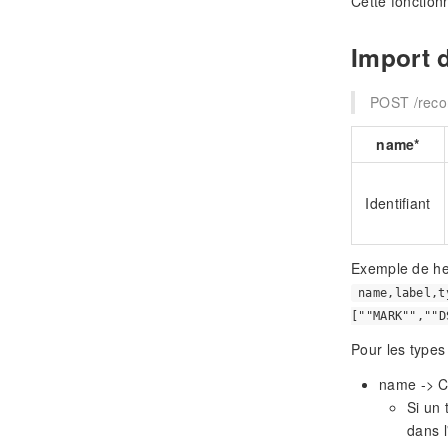
Cette fonction
Import 
POST /reco
name*
Identifiant
Exemple de he
name,label,t
[""MARK"",""D
Pour les types 
name -> Co
Si un 
dans l