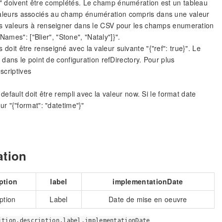
ets" doivent être complétés. Le champ énumération est un tableau
s valeurs associés au champ énumération compris dans une valeur
 valeurs à renseigner dans le CSV pour les champs enumeration
ames": ["Blier", "Stone", "Nataly"]}".
 doit être renseigné avec la valeur suivante "{"ref": true}". Le
ans le point de configuration refDirectory. Pour plus
scriptives
default doit être rempli avec la valeur now. Si le format date
ur "{"format": "datetime"}"
ation
ption
label
implementationDate
ption
Label
Date de mise en oeuvre
ition,description,label,implementationDate