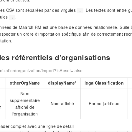
es CSV sont séparées par des virgules
. Les textes sont entre 
,
gules
.
;
nées de Maarch RM est une base de données relationnelle. Suite à 
especter un ordre d'importation spécifique afin de correctement recré
tation.
es référentiels d'organisations
ization/organization/import?isReset=false
otherOrgName
displayName*
legalClassification
Nom
supplémentaire
Nom affiché
Forme juridique
n
affiché de
l'organisation
ader complet avec une ligne de détail