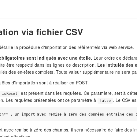
tion via fichier CSV
taille la procédure d'importation des référentiels via web service.
obligatoires sont indiqués avec une étoile.
Leur ordre de déclarat
uite être respecté dans les lignes de description.
Les intitulés des 
aillés des en-têtes complets. Toute valeur supplémentaire ne sera p
uêtes d'importation sont à réaliser en POST.
est présent dans les requêtes. Ce paramètre, sert à déterm
isReset
n. Les requêtes présentées ont ce paramètre à
. Le CSV es
false
t avec remise à zéro des champs, il sera nécessaire de faire des imp
ient effectives.