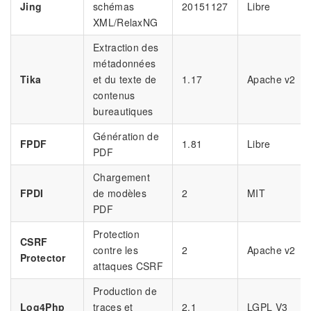
Jing
schémas
20151127
Libre
XML/RelaxNG
Extraction des
métadonnées
Tika
et du texte de
1.17
Apache v2
contenus
bureautiques
Génération de
FPDF
1.81
Libre
PDF
Chargement
FPDI
de modèles
2
MIT
PDF
Protection
CSRF
contre les
2
Apache v2
Protector
attaques CSRF
Production de
Log4Php
traces et
2.1
LGPL V3