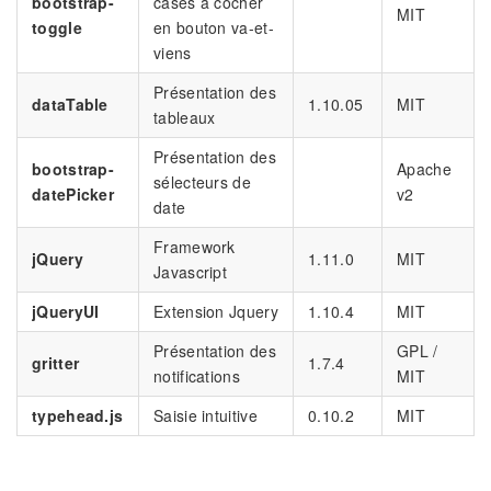
bootstrap-
cases à cocher
MIT
toggle
en bouton va-et-
viens
Présentation des
dataTable
1.10.05
MIT
tableaux
Présentation des
bootstrap-
Apache
sélecteurs de
datePicker
v2
date
Framework
jQuery
1.11.0
MIT
Javascript
jQueryUI
Extension Jquery
1.10.4
MIT
Présentation des
GPL /
gritter
1.7.4
notifications
MIT
typehead.js
Saisie intuitive
0.10.2
MIT