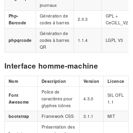
journaux
Php-
Génération de
GPL +
2.0.3
Barcode
codes à barres
CeCILL_V2
Génération de
phpqrcode
codes à barres
1.1.4
LGPL V3
QR
Interface homme-machine
Nom
Description
Version
Licence
Police de
Font
SIL OFL
caractères pour
4.3.0
Awesome
1.1
glyphes icônes
bootstrap
Framework CSS
3.1.1
MIT
Présentation des