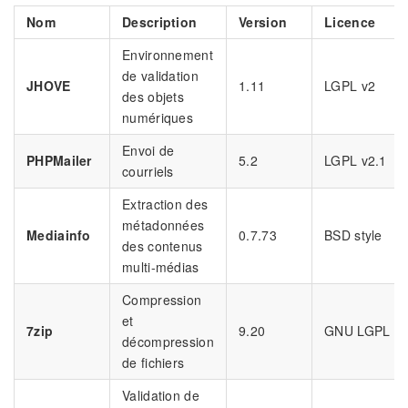
Nom
Description
Version
Licence
Environnement
de validation
JHOVE
1.11
LGPL v2
des objets
numériques
Envoi de
PHPMailer
5.2
LGPL v2.1
courriels
Extraction des
métadonnées
Mediainfo
0.7.73
BSD style
des contenus
multi-médias
Compression
et
7zip
9.20
GNU LGPL
décompression
de fichiers
Validation de