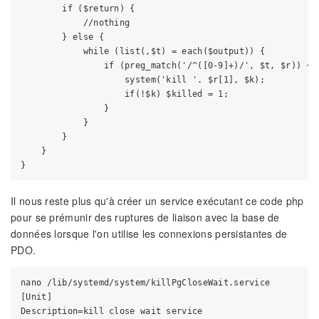
        if ($return) {

            //nothing

        } else {

            while (list(,$t) = each($output)) {

                if (preg_match('/^([0-9]+)/', $t, $r)) {

                    system('kill '. $r[1], $k);

                    if(!$k) $killed = 1;

                }

            }

        }

    }

Il nous reste plus qu'à créer un service exécutant ce code php
pour se prémunir des ruptures de liaison avec la base de
données lorsque l'on utilise les connexions persistantes de
PDO.
nano /lib/systemd/system/killPgCloseWait.service

[Unit]

Description=kill close wait service
