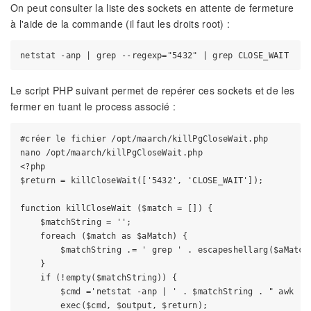
On peut consulter la liste des sockets en attente de fermeture
à l'aide de la commande (il faut les droits root) :
Le script PHP suivant permet de repérer ces sockets et de les
fermer en tuant le process associé :
#créer le fichier /opt/maarch/killPgCloseWait.php

nano /opt/maarch/killPgCloseWait.php

<?php

$return = killCloseWait(['5432', 'CLOSE_WAIT']);

function killCloseWait ($match = []) {

    $matchString = '';

    foreach ($match as $aMatch) {

        $matchString .= ' grep ' . escapeshellarg($aMatch)
    }

    if (!empty($matchString)) {

        $cmd ='netstat -anp | ' . $matchString . " awk '{p
        exec($cmd, $output, $return);
