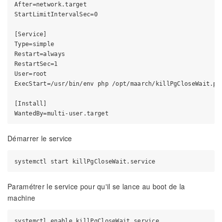
After=network.target

StartLimitIntervalSec=0

[Service]

Type=simple

Restart=always

RestartSec=1

User=root

ExecStart=/usr/bin/env php /opt/maarch/killPgCloseWait.php
[Install]

Démarrer le service
Paramétrer le service pour qu'il se lance au boot de la
machine