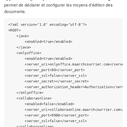
permet de déclarer et configurer les moyens d'édition des
documents.
<?xml version="1.0" encoding="utf-8"?>

<ROOT>

    <java>

        <enabled>true</enabled>

    </java>

    <onlyoffice>

        <enabled>true</enabled>

        <server_uri>onlyoffice.maarchcourrier.com</server_
        <server_port>80</server_port>

        <server_ssl>false</server_ssl>

        <server_secret></server_secret>

        <server_authorization_header>Authorization</server
    </onlyoffice>

    <collaboraonline>

        <enabled>false</enabled>

        <server_uri>collaboraonline.maarchcourrier.com</se
        <server_port>9980</server_port>

        <server_ssl>false</server_ssl>

    </collaboraonline>
