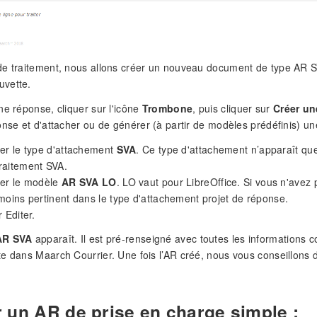
e traitement, nous allons créer un nouveau document de type AR SVA.
vette.
ne réponse, cliquer sur l'icône
Trombone
, puis cliquer sur
Créer un
onse et d'attacher ou de générer (à partir de modèles prédéfinis) une
er le type d'attachement
SVA
. Ce type d'attachement n’apparaît q
raitement SVA.
ner le modèle
AR SVA LO
. LO vaut pour LibreOffice. Si vous n'avez p
moins pertinent dans le type d'attachement projet de réponse.
 Editer.
AR SVA
apparaît. Il est pré-renseigné avec toutes les informations c
e dans Maarch Courrier. Une fois l’AR créé, nous vous conseillons d’u
 un AR de prise en charge simple :