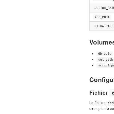
CUSTOM_PAT
APP_PORT
LIBRAIRIES
Volumes
db-data
sql_path
script_p
Configu
Fichier
Le fichier
doc
exemple de con