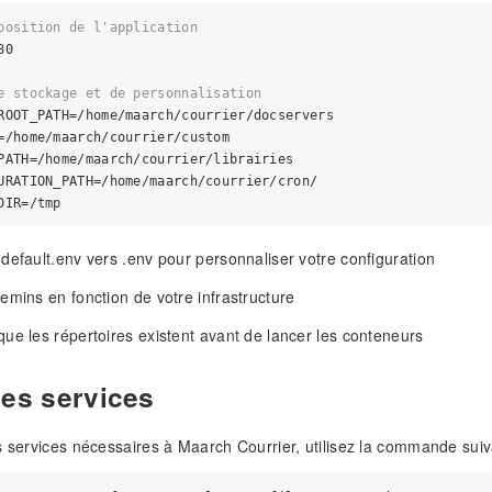
position de l'application
0

e stockage et de personnalisation
ROOT_PATH=/home/maarch/courrier/docservers

=/home/maarch/courrier/custom

PATH=/home/maarch/courrier/librairies

URATION_PATH=/home/maarch/courrier/cron/

default.env vers .env pour personnaliser votre configuration
emins en fonction de votre infrastructure
ue les répertoires existent avant de lancer les conteneurs
les services
s services nécessaires à Maarch Courrier, utilisez la commande suiv