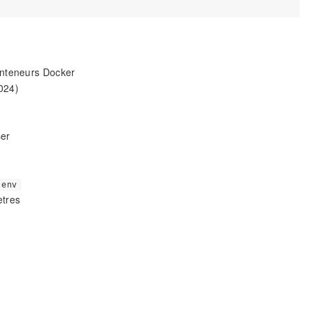
onteneurs Docker
024)
ser
.env
ètres