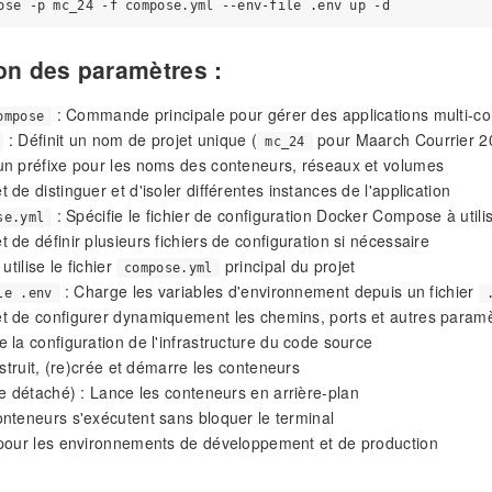
on des paramètres :
: Commande principale pour gérer des applications multi-c
ompose
: Définit un nom de projet unique (
pour Maarch Courrier 2
mc_24
un préfixe pour les noms des conteneurs, réseaux et volumes
 de distinguer et d'isoler différentes instances de l'application
: Spécifie le fichier de configuration Docker Compose à utili
se.yml
 de définir plusieurs fichiers de configuration si nécessaire
 utilise le fichier
principal du projet
compose.yml
: Charge les variables d'environnement depuis un fichier
le .env
t de configurer dynamiquement les chemins, ports et autres param
 la configuration de l'infrastructure du code source
truit, (re)crée et démarre les conteneurs
 détaché) : Lance les conteneurs en arrière-plan
nteneurs s'exécutent sans bloquer le terminal
 pour les environnements de développement et de production