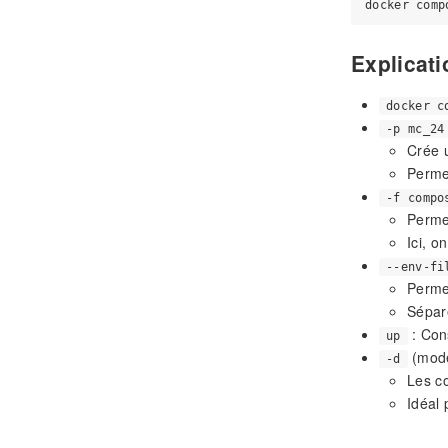
Explicati
docker c
-p mc_24
Crée 
Permet
-f compo
Permet
Ici, on
--env-fi
Perme
Sépare
: Cons
up
(mode
-d
Les co
Idéal