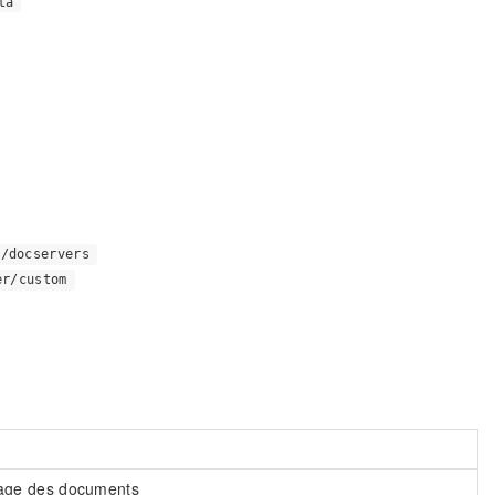
ta
h/docservers
er/custom
kage des documents