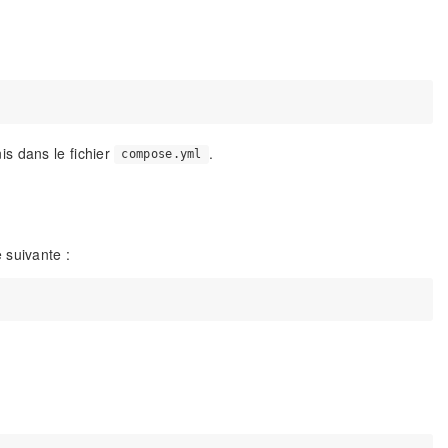
s dans le fichier
.
compose.yml
 suivante :