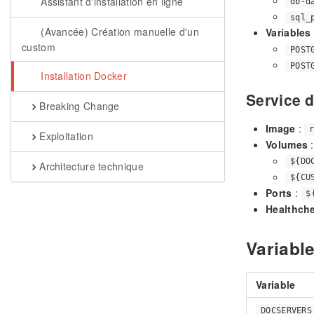
Assistant d'installation en ligne
db-d
sql_
(Avancée) Création manuelle d'un
Variables
custom
POST
POST
Installation Docker
Service d
Breaking Change
Image
:
Exploitation
Volumes
:
${DO
Architecture technique
${CU
Ports
:
$
Healthch
Variabl
Variable
DOCSERVERS