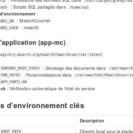
ata
/var/lib/postgresql/da
: Scripts SQL partagés dans
path
/home/sql
 d'environnement
:
: MaarchCourrier
GRES_DB
: maarch
GRES_USER
'application (app-mc)
registry.maarch.org/maarch/maarchcourrier:latest
: Stockage des documents dans
CSERVERS_ROOT_PATH}
/opt/maarc
: Personnalisations dans
STOM_PATH}
/var/www/html/MaarchCourri
{APP_PORT}:80
eck
: Vérification automatique de l'état du service
es d'environnement clés
Description
Chemin local pour le stoc
_ROOT_PATH