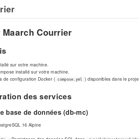
rier
 Maarch Courrier
is
tallé sur votre machine.
mpose installé sur votre machine.
rs de configuration Docker (
) disponibles dans le proje
compose.yml
ration des services
de base de données (db-mc)
ostgreSQL 16 Alpine
: Persistance des données SQL dans