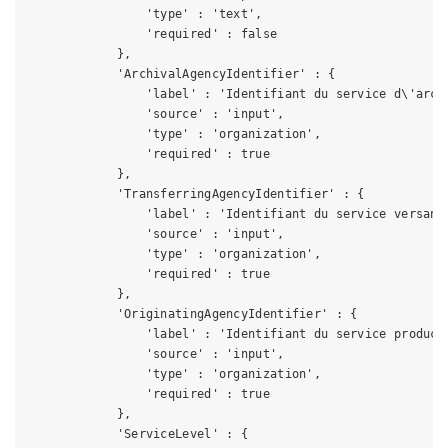
                'type' : 'text',

                'required' : false

            },

            'ArchivalAgencyIdentifier' : {

                'label' : 'Identifiant du service d\'archi
                'source' : 'input',

                'type' : 'organization',

                'required' : true

            },

            'TransferringAgencyIdentifier' : {

                'label' : 'Identifiant du service versant'
                'source' : 'input',

                'type' : 'organization',

                'required' : true

            },

            'OriginatingAgencyIdentifier' : {

                'label' : 'Identifiant du service producte
                'source' : 'input',

                'type' : 'organization',

                'required' : true

            },

            'ServiceLevel' : {
