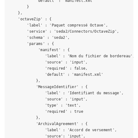
            'default' : 'manifest.xml'

        }

    },

    'octaveZip' : {

        'label' : 'Paquet compressé Octave',

        'service' : 'seda2/Connectors/OctaveZip',

        'schema' : 'seda2',

        'params' : {

             'manifest' : {

                'label' : 'Nom du fichier de bordereau',

                'source' : 'input',

                'required' : false,

                'default' : 'manifest.xml'

            },

            'MessageIdentifier' : {

                'label' : 'Identifiant du message',

                'source' : 'input',

                'type' : 'text',

                'required' : true

            },

            'ArchivalAgreement' : {

                'label' : 'Accord de versement',

                'source': 'input',
