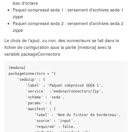
issu d'octave
Paquet compressé seda 1 : versement d'archives seda 1
zippé
Paquet compressé seda 2 : versement d'archives seda 2
zippé
Le choix de l'ajout, ou non, des connecteurs se fait dans le
fichier de configuration sous la partie [medona] avec la
variable packageConnectors
[medona]

packageConnectors = "{

    'sedazip' : {

        'label' : 'Paquet compressé SEDA 1',

        'service'  :'medona/Connectors/Zip',

        'schema' : 'seda',

        'params' : {

        'manifest' : {

            'label' : 'Nom du fichier de bordereau',

            'source' : 'input',

            'required' : false,
