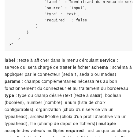
                'label'  :'Identifiant du niveau de servic
                'source' : 'input',

                'type' : 'text',

                'required'  : false

            }

        }

    }

label
: texte à afficher dans le menu déroulant
service
:
service qui sera chargé de traiter le fichier
schema
: schéma à
appliquer par le connecteur (seda 1, seda 2 ou mades)
params
: champs complémentaires nécessaires au bon
fonctionnement du connecteur et au traitement du bordereau
type
: type du champ désiré (text (texte à saisir), boolean
(booléen), number (nombre), enum (liste de choix
configurables), organization (choix d'un service via un
typeahead), archivalProfile (choix d'un profil d'archive via un
typeahead), file (champ de dépôt de fichiers))
multiple
:
accepte des valeurs multiples
required
: est-ce que ce champ