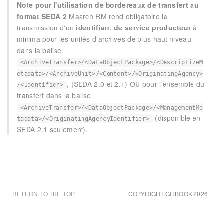
Note pour l'utilisation de bordereaux de transfert au
format SEDA 2
Maarch RM rend obligatoire la
transmission d'un
identifiant de service producteur
à
minima pour les unités d'archives de plus haut niveau
dans la balise
<ArchiveTransfer>/<DataObjectPackage>/<DescriptiveM
etadata>/<ArchiveUnit>/<Content>/<OriginatingAgency>
, (SEDA 2.0 et 2.1) OU pour l'ensemble du
/<Identifier>
transfert dans la balise
<ArchiveTransfer>/<DataObjectPackage>/<ManagementMe
(disponible en
tadata>/<OriginatingAgencyIdentifier>
SEDA 2.1 seulement).
RETURN TO THE TOP
COPYRIGHT GITBOOK 2026