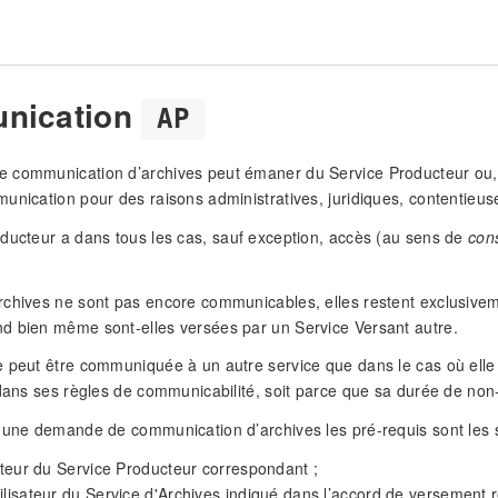
nication
AP
communication d’archives peut émaner du Service Producteur ou, pl
unication pour des raisons administratives, juridiques, contentieuses
ducteur a dans tous les cas, sauf exception, accès (au sens de
cons
chives ne sont pas encore communicables, elles restent exclusiveme
d bien même sont-elles versées par un Service Versant autre.
 peut être communiquée à un autre service que dans le cas où elle
 dans ses règles de communicabilité, soit parce que sa durée de no
 une demande de communication d’archives les pré-requis sont les s
sateur du Service Producteur correspondant ;
ilisateur du Service d'Archives indiqué dans l’accord de versement r