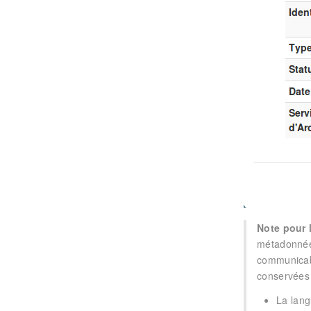
Note pour 
métadonnées
communicabi
conservées
La lang