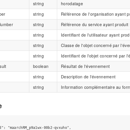
string
horodatage
ber
string
Référence de l'organisation ayant p
Number
string
Référence du service ayant produit
string
Identifiant de l'utilisateur ayant pr
string
Classe de l'objet concerné par l'é
string
Identifiant de l'objet concerné par 
sult
boolean
Résultat de l'évennement
string
Description de l'évennement
string
Information complémentaire au for
e
d": "maarchRM_p9a1wx-00b2-qvxuho",
