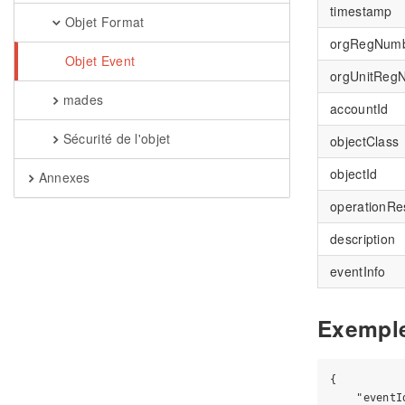
timestamp
Objet Format
orgRegNum
Objet Event
orgUnitReg
mades
accountId
Sécurité de l'objet
objectClass
objectId
Annexes
operationRe
description
eventInfo
Exempl
{

    "eventI