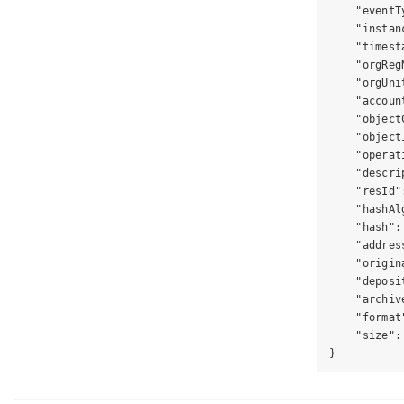
    "eventT
    "instan
    "timest
    "orgReg
    "orgUni
    "accoun
    "object
    "object
    "operat
    "descri
    "resId"
    "hashAl
    "hash":
    "addres
    "origin
    "deposi
    "archiv
    "format"
    "size":