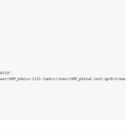
4718",

aarchRM_p9a1so-2115-tamkcs//maarchRM_p9a1wd-1ee3-qpc8rn/maarc