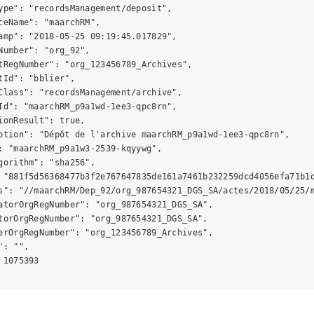
ype": "recordsManagement/deposit",

ceName": "maarchRM",

amp": "2018-05-25 09:19:45.017829",

Number": "org_92",

tRegNumber": "org_123456789_Archives",

tId": "bblier",

Class": "recordsManagement/archive",

Id": "maarchRM_p9a1wd-1ee3-qpc8rn",

ionResult": true,

ption": "Dépôt de l'archive maarchRM_p9a1wd-1ee3-qpc8rn",

: "maarchRM_p9a1w3-2539-kqyywg",

gorithm": "sha256",

 "881f5d56368477b3f2e767647835de161a7461b232259dcd4056efa71b1d
s": "//maarchRM/Dep_92/org_987654321_DGS_SA/actes/2018/05/25/m
atorOrgRegNumber": "org_987654321_DGS_SA",

torOrgRegNumber": "org_987654321_DGS_SA",

erOrgRegNumber": "org_123456789_Archives",

: "",

 1075393
