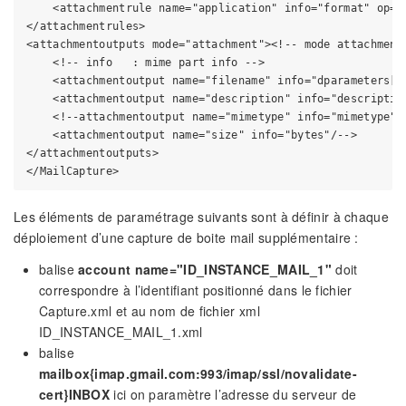
    <attachmentrule name="application" info="format" op="
</attachmentrules>

<attachmentoutputs mode="attachment"><!-- mode attachment
    <!-- info   : mime part info -->

    <attachmentoutput name="filename" info="dparameters[fi
    <attachmentoutput name="description" info="description
    <!--attachmentoutput name="mimetype" info="mimetype"/>
    <attachmentoutput name="size" info="bytes"/-->

</attachmentoutputs>

Les éléments de paramétrage suivants sont à définir à chaque
déploiement d’une capture de boite mail supplémentaire :
balise
account name="ID_INSTANCE_MAIL_1"
doit
correspondre à l’identifiant positionné dans le fichier
Capture.xml et au nom de fichier xml
ID_INSTANCE_MAIL_1.xml
balise
mailbox{imap.gmail.com:993/imap/ssl/novalidate-
cert}INBOX
ici on paramètre l’adresse du serveur de