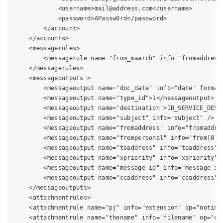
            <username>mail@address.com</username>

            <password>APassw0rd</password>

        </account>

    </accounts>

    <messagerules>

        <messagerule name="from_maarch" info="fromaddress"
    </messagerules>

    <messageoutputs >

        <messageoutput name="doc_date" info="date" formatt
        <messageoutput name="type_id">1</messageoutput>

        <messageoutput name="destination">ID_SERVICE_DESTI
        <messageoutput name="subject" info="subject" />

        <messageoutput name="fromaddress" info="fromaddres
        <messageoutput name="frompersonal" info="from[0]/p
        <messageoutput name="toaddress" info="toaddress" /
        <messageoutput name="xpriority" info="xpriority" /
        <messageoutput name="message_id" info="message_id"
        <messageoutput name="ccaddress" info="ccaddress" /
    </messageoutputs>

    <attachmentrules>

    <attachmentrule name="pj" info="extension" op="notin"
    <attachmentrule name="thename" info="filename" op="con