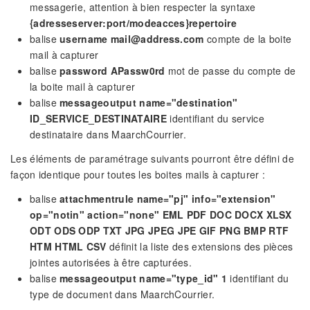
messagerie, attention à bien respecter la syntaxe
{adresseserver:port/modeacces}repertoire
balise
username mail@address.com
compte de la boite
mail à capturer
balise
password APassw0rd
mot de passe du compte de
la boite mail à capturer
balise
messageoutput name="destination"
ID_SERVICE_DESTINATAIRE
identifiant du service
destinataire dans MaarchCourrier.
Les éléments de paramétrage suivants pourront être défini de
façon identique pour toutes les boites mails à capturer :
balise
attachmentrule name="pj" info="extension"
op="notin" action="none" EML PDF DOC DOCX XLSX
ODT ODS ODP TXT JPG JPEG JPE GIF PNG BMP RTF
HTM HTML CSV
définit la liste des extensions des pièces
jointes autorisées à être capturées.
balise
messageoutput name="type_id" 1
identifiant du
type de document dans MaarchCourrier.