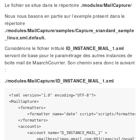
Le fichier se situe dans le répertoire
./modules/MailCapture/
Nous nous basons en partie sur l’exemple présent dans le
répertoire
./modules/MailCapture/samples/Capture_standard_sample
_linux.xml.default.
Considérons le fichier intitulé
ID_INSTANCE_MAIL_1.xml
servant de base pour le paramétrage des autres instances de
boite mail de MaarchCourrier. Son chemin sera donc le suivant
:
./modules/MailCapture/ID_INSTANCE_MAIL_1.xml
<?xml version="1.0" encoding="UTF-8"?>

<MailCapture>

    <formatters>

        <formatter name="date" script="scripts/formatters.
    </formatters>

    <accounts>

        <account name="D_INSTANCE_MAIL_1" >

            <mailbox>{imap.gmail.com:993/imap/ssl/novalida