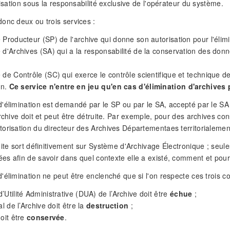
lisation sous la responsabilité exclusive de l'opérateur du système.
onc deux ou trois services :
 Producteur (SP) de l'archive qui donne son autorisation pour l'élimin
 d'Archives (SA) qui a la responsabilité de la conservation des donn
 de Contrôle (SC) qui exerce le contrôle scientifique et technique de
on.
Ce service n'entre en jeu qu'en cas d'élimination d'archives
'élimination est demandé par le SP ou par le SA, accepté par le SA o
archive doit et peut être détruite. Par exemple, pour des archives 
orisation du directeur des Archives Départementaes territorialement
uite sort définitivement sur Système d'Archivage Électronique ; seul
s afin de savoir dans quel contexte elle a existé, comment et pourqu
'élimination ne peut être enclenché que si l'on respecte ces trois co
’Utilité Administrative (DUA) de l’Archive doit être
échue
;
al de l’Archive doit être la
destruction
;
doit être
conservée
.