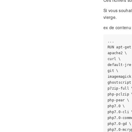
Ces fichiers s
Si vous souhai
vierge.
ex de contenu d
...

RUN apt-get
apache2 \

curl \

default-jre 
git \

imagemagick 
ghostscript 
p7zip-full \
php-pclzip \
php-pear \

php7.0 \

php7.0-cli \
php7.0-commo
php7.0-gd \

php7.0-mcryp