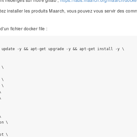
ont hébergés sur notre gitlab ;
https://labs.maarch.org/maarch/docker
tez installer les produits Maarch, vous pouvez vous servir des comm
'un fichier docker file :
 update -y && apt-get upgrade -y && apt-get install -y \

\

\

\







n \

t \
