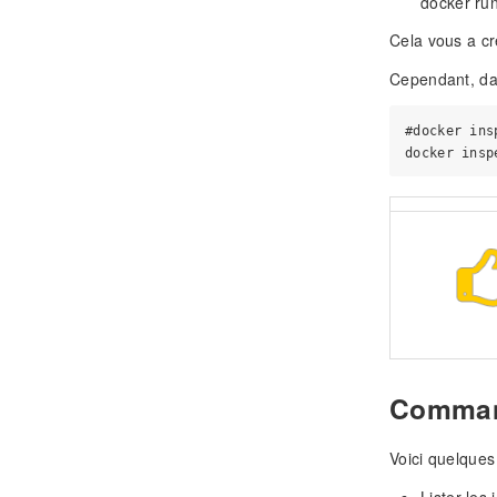
docker ru
Cela vous a c
Cependant, da
#docker ins
Comman
Voici quelques
Lister les