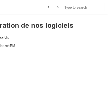
ation de nos logiciels
aarch.
 MaarchRM