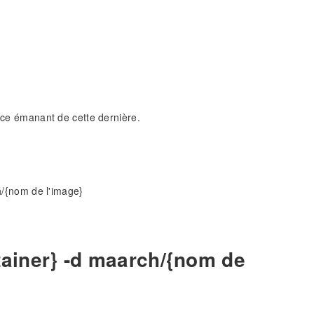
ance émanant de cette dernière.
h/{nom de l'image}
tainer} -d maarch/{nom de