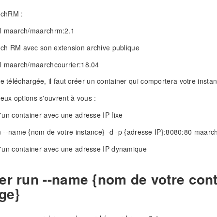
rchRM :
ll maarch/maarchrm:2.1
ch RM avec son extension archive publique
ll maarch/maarchcourrier:18.04
ge téléchargée, il faut créer un container qui comportera votre inst
deux options s'ouvrent à vous :
'un container avec une adresse IP fixe
n --name {nom de votre instance} -d -p {adresse IP}:8080:80 maarc
d'un container avec une adresse IP dynamique
er run --name {nom de votre con
age}