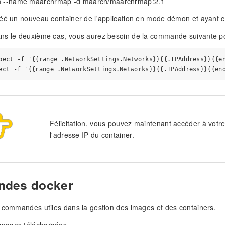
n --name maarchrmap -d maarch/maarchrmap:2.1
réé un nouveau container de l'application en mode démon et ayan
ns le deuxième cas, vous aurez besoin de la commande suivante pou
pect -f '{{range .NetworkSettings.Networks}}{{.IPAddress}}{{en
Félicitation, vous pouvez maintenant accéder à votre
l'adresse IP du container.
des docker
 commandes utiles dans la gestion des images et des containers.
 images téléchargées