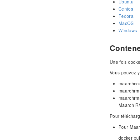
Ubuntu
Centos
Fedora
MacOS
Windows
Conten
Une fois docke
Vous pouvez y 
maarchcour
maarchrm 
maarchrmap
Maarch R
Pour télécharg
Pour Maar
docker pu